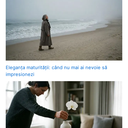
Eleganța maturității: când nu mai ai nevoie să
impresionezi