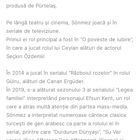
produsă de Pürtelaş.
Pe lângă teatru și cinema, Sönmez joacă și în
seriale de televiziune.
Primul ei rol principal a fost în “O poveste de iubire”,
în care a jucat rolul lui Ceylan alături de actorul
Seçkin Özdemir.
În 2014 a jucat în serialul “Războiul rozelor” în rolul
Gülru, alături de Canan Ergüder.
În 2019, s-a alăturat sezonului 3 al serialului “Legea
familiei” interpretând personajul Efsun Kent, un rol
care a atras multă atenție din partea mass-media.
Sönmez a interpretat numeroase cântece clasice
turcești de gen arabesc ca parte a rolului ei în
serial, printre care “Durdurun Dünyayı”, “Su Ver