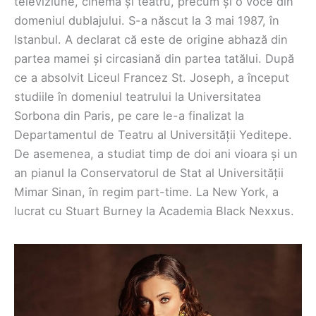
televiziune, cinema și teatru, precum și o voce din
domeniul dublajului. S-a născut la 3 mai 1987, în
Istanbul. A declarat că este de origine abhază din
partea mamei și circasiană din partea tatălui. După
ce a absolvit Liceul Francez St. Joseph, a început
studiile în domeniul teatrului la Universitatea
Sorbona din Paris, pe care le-a finalizat la
Departamentul de Teatru al Universității Yeditepe.
De asemenea, a studiat timp de doi ani vioara și un
an pianul la Conservatorul de Stat al Universității
Mimar Sinan, în regim part-time. La New York, a
lucrat cu Stuart Burney la Academia Black Nexxus.