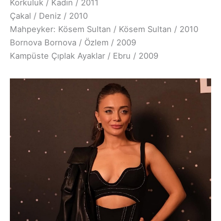
Korkuluk / Kadın / 2011
Çakal / Deniz / 2010
Mahpeyker: Kösem Sultan / Kösem Sultan / 2010
Bornova Bornova / Özlem / 2009
Kampüste Çıplak Ayaklar / Ebru / 2009