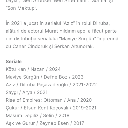
Leyla”, “Sen Affetsen Ben Affetmem”, “Sorma” și
“Son Mektup”.
În 2021 a jucat în serialul “Aziz” în rolul Dilruba,
alături de actorul Murat Yıldırım apoi a făcut parte
din distribuția serialului “Maviye Sürgün” împreună
cu Caner Cindoruk și Serkan Altunorak.
Seriale
Kötü Kan / Nazan / 2024
Maviye Sürgün / Defne Boz / 2023
Aziz / Dilruba Paşazadeoğlu / 2021-2022
Saygı / Arya / 2021
Rise of Empires: Ottoman / Ana / 2020
Çukur / Efsun Kent Koçovalı / 2019-2021
Masum Değiliz / Selin / 2018
Aşk ve Gurur / Zeynep Esen / 2017