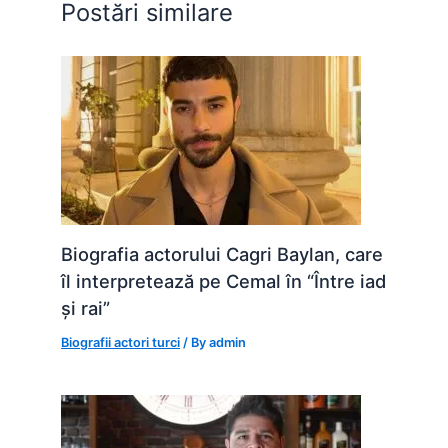
Postări similare
k
er
Biografia actorului Cagri Baylan, care
îl interpretează pe Cemal în “Între iad
și rai”
Biografii actori turci
/ By
admin