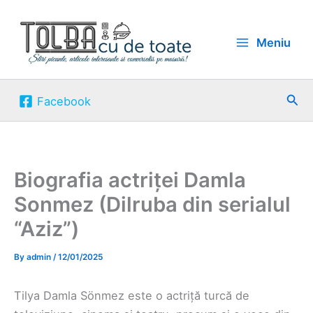
Skip
to
Meniu
content
Sea
Facebook
Biografia actriței Damla
Sonmez (Dilruba din serialul
“Aziz”)
By
admin
/
12/01/2025
Tilya Damla Sönmez este o actriță turcă de