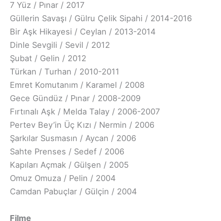
7 Yüz / Pınar / 2017
Güllerin Savaşı / Gülru Çelik Sipahi / 2014-2016
Bir Aşk Hikayesi / Ceylan / 2013-2014
Dinle Sevgili / Sevil / 2012
Şubat / Gelin / 2012
Türkan / Turhan / 2010-2011
Emret Komutanım / Karamel / 2008
Gece Gündüz / Pınar / 2008-2009
Fırtınalı Aşk / Melda Talay / 2006-2007
Pertev Bey’in Üç Kızı / Nermin / 2006
Şarkılar Susmasın / Aycan / 2006
Sahte Prenses / Sedef / 2006
Kapıları Açmak / Gülşen / 2005
Omuz Omuza / Pelin / 2004
Camdan Pabuçlar / Gülçin / 2004
Filme