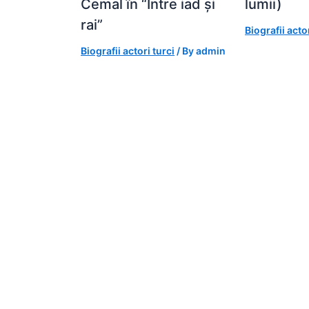
Cemal în “Între iad și
lumii)
rai”
Biografii actor
Biografii actori turci
/ By
admin