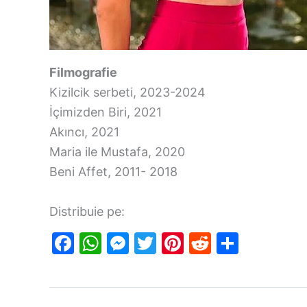
Filmografie
Kizilcik serbeti, 2023-2024
İçimizden Biri, 2021
Akıncı, 2021
Maria ile Mustafa, 2020
Beni Affet, 2011- 2018
Distribuie pe:
F
W
M
T
Pi
R
S
a
h
e
w
nt
e
h
c
at
s
itt
er
d
ar