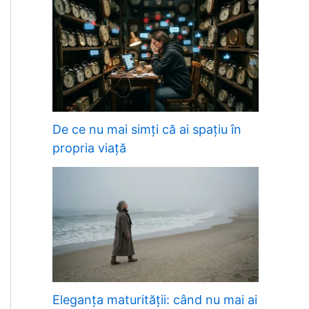
De ce nu mai simți că ai spațiu în
propria viață
Eleganța maturității: când nu mai ai