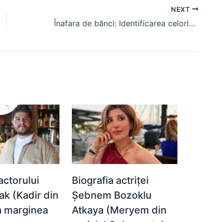
NEXT
Înafara de bănci: Identificarea celorlalte “balene Bitcoin”
actorului
Biografia actriței
ak (Kadir din
Șebnem Bozoklu
La marginea
Atkaya (Meryem din