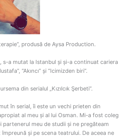
 terapie”, produsă de Aysa Production.
, s-a mutat la Istanbul și și-a continuat cariera
Mustafa”, “Akıncı” și “Icimizden biri”.
rsema din serialul „Kızılcık Şerbeti”.
ut în serial, îi este un vechi prieten din
apropiat al meu și al lui Osman. Mi-a fost coleg
cei partenerul meu de studii și ne pregăteam
 împreună și pe scena teatrului. De aceea ne