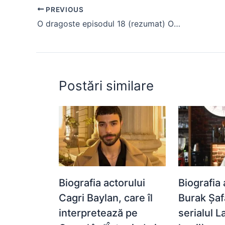
e
s
s
er
e
di
e
PREVIOUS
b
A
e
st
t
O dragoste episodul 18 (rezumat) Omer o cere în căsătorie pe Kivilcim
o
p
n
o
p
g
k
er
Postări similare
Biografia actorului
Biografia 
Cagri Baylan, care îl
Burak Șaf
interpretează pe
serialul 