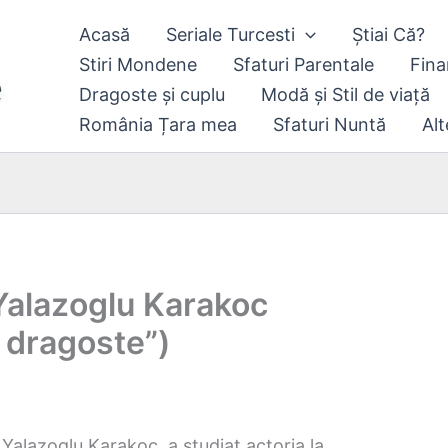
Acasă
Seriale Turcesti
Știai Că?
Stiri Mondene
Sfaturi Parentale
Fina
Dragoste și cuplu
Modă și Stil de viață
România Țara mea
Sfaturi Nuntă
Alt
 Yalazoglu Karakoc
 dragoste”)
Yalazoglu Karakoç, a studiat actoria la