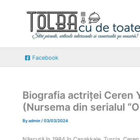
Skip
to
content
Facebook
Biografia actriței Ceren
(Nursema din serialul “O
By
admin
/
03/03/2024
Născută în 1984 în Çanakkale, Turcia, Ceren 