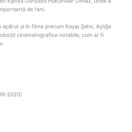
u din Eşkıya Dünyaya Hükümdar Olmaz, unde a
 importantă de fani.
 A apărut și în filme precum Kayıp Şehir, Açlığa
ducții cinematografice notabile, cum ar fi
i.
18-2020)