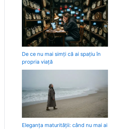
De ce nu mai simți că ai spațiu în
propria viață
Eleganța maturității: când nu mai ai