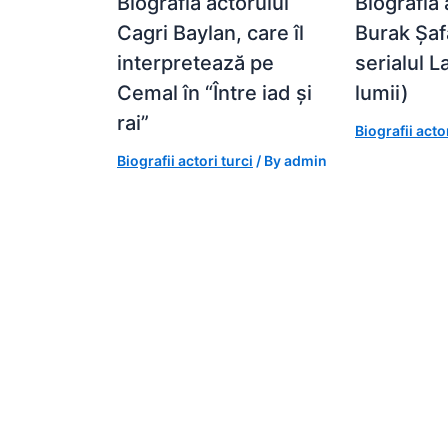
Biografia actorului
Biografia 
Cagri Baylan, care îl
Burak Șaf
interpretează pe
serialul 
Cemal în “Între iad și
lumii)
rai”
Biografii actor
Biografii actori turci
/ By
admin