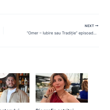
NEXT
“Omer – Iubire sau Tradiție” episoadele 110-114, rezumat