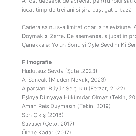
A fost deosebit de apreciat pentru rolul să
jucat timp de trei ani și și-a câștigat o bază
Cariera sa nu s-a limitat doar la televiziune.
Doymak și Zerre. De asemenea, a jucat în pro
Çanakkale: Yolun Sonu și Öyle Sevdim Ki Sen
Filmografie
Hudutsuz Sevda (Şota ,2023)
Al Sancak (Mladen Novak, 2023)
Alparslan: Büyük Selçuklu (Ferzat, 2022)
Eşkıya Dünyaya Hükümdar Olmaz (Tekin, 20
Aman Reis Duymasın (Tekin, 2019)
Son Çıkış (2018)
Savaşçı (Çeto, 2017)
Ölene Kadar (2017)