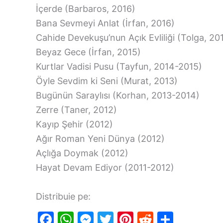
İçerde (Barbaros, 2016)
Bana Sevmeyi Anlat (İrfan, 2016)
Cahide Devekuşu’nun Açık Evliliği (Tolga, 20
Beyaz Gece (İrfan, 2015)
Kurtlar Vadisi Pusu (Tayfun, 2014-2015)
Öyle Sevdim ki Seni (Murat, 2013)
Bugünün Saraylısı (Korhan, 2013-2014)
Zerre (Taner, 2012)
Kayıp Şehir (2012)
Ağır Roman Yeni Dünya (2012)
Açlığa Doymak (2012)
Hayat Devam Ediyor (2011-2012)
Distribuie pe:
F
W
M
T
Pi
R
S