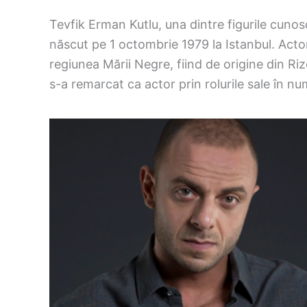
Tevfik Erman Kutlu, una dintre figurile cunosc
născut pe 1 octombrie 1979 la Istanbul. Actor
regiunea Mării Negre, fiind de origine din Rize
s-a remarcat ca actor prin rolurile sale în n