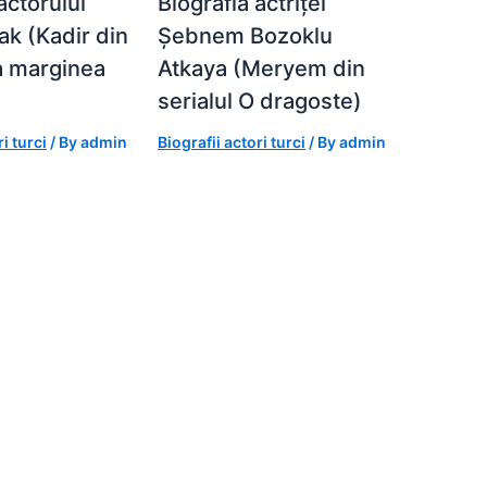
actorului
Biografia actriței
ak (Kadir din
Șebnem Bozoklu
La marginea
Atkaya (Meryem din
serialul O dragoste)
i turci
/ By
admin
Biografii actori turci
/ By
admin