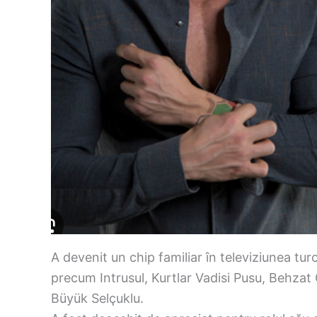
A devenit un chip familiar în televiziunea tur
precum Intrusul, Kurtlar Vadisi Pusu, Behzat Ç
Büyük Selçuklu.