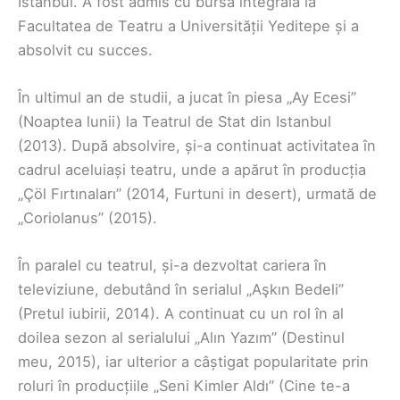
Istanbul. A fost admis cu bursă integrală la
Facultatea de Teatru a Universității Yeditepe și a
absolvit cu succes.
În ultimul an de studii, a jucat în piesa „Ay Ecesi”
(Noaptea lunii) la Teatrul de Stat din Istanbul
(2013). După absolvire, și-a continuat activitatea în
cadrul aceluiași teatru, unde a apărut în producția
„Çöl Fırtınaları” (2014, Furtuni in desert), urmată de
„Coriolanus” (2015).
În paralel cu teatrul, și-a dezvoltat cariera în
televiziune, debutând în serialul „Aşkın Bedeli”
(Pretul iubirii, 2014). A continuat cu un rol în al
doilea sezon al serialului „Alın Yazım” (Destinul
meu, 2015), iar ulterior a câștigat popularitate prin
roluri în producțiile „Seni Kimler Aldı” (Cine te-a