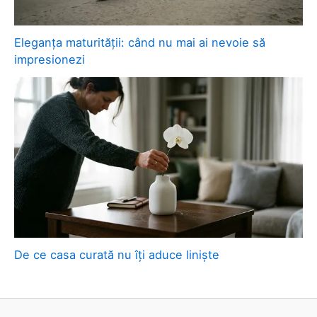
Eleganța maturității: când nu mai ai nevoie să
impresionezi
De ce casa curată nu îți aduce liniște