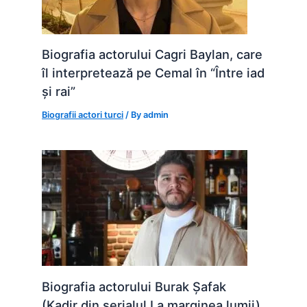
Biografia actorului Cagri Baylan, care
îl interpretează pe Cemal în “Între iad
și rai”
Biografii actori turci
/ By
admin
Biografia actorului Burak Șafak
(Kadir din serialul La marginea lumii)