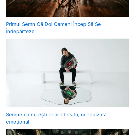
Primul Semn Că Doi Oameni Încep Să Se
Îndepărteze
Semne că nu ești doar obosită, ci epuizată
emoțional