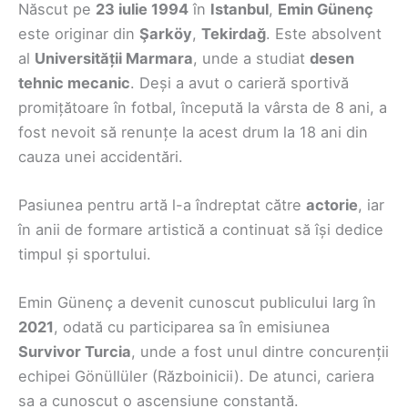
Născut pe
23 iulie 1994
în
Istanbul
,
Emin Günenç
este originar din
Şarköy
,
Tekirdağ
. Este absolvent
al
Universității Marmara
, unde a studiat
desen
tehnic mecanic
. Deși a avut o carieră sportivă
promițătoare în fotbal, începută la vârsta de 8 ani, a
fost nevoit să renunțe la acest drum la 18 ani din
cauza unei accidentări.
Pasiunea pentru artă l-a îndreptat către
actorie
, iar
în anii de formare artistică a continuat să își dedice
timpul și sportului.
Emin Günenç a devenit cunoscut publicului larg în
2021
, odată cu participarea sa în emisiunea
Survivor Turcia
, unde a fost unul dintre concurenții
echipei Gönüllüler (Războinicii). De atunci, cariera
sa a cunoscut o ascensiune constantă.