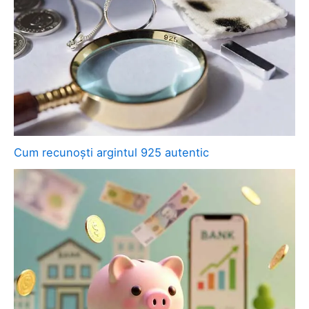
Cum recunoști argintul 925 autentic