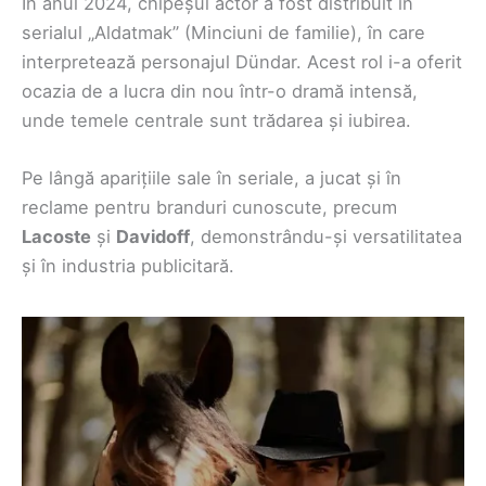
În anul 2024, chipeșul actor a fost distribuit în
serialul „Aldatmak” (Minciuni de familie), în care
interpretează personajul Dündar. Acest rol i-a oferit
ocazia de a lucra din nou într-o dramă intensă,
unde temele centrale sunt trădarea și iubirea.
Pe lângă aparițiile sale în seriale, a jucat și în
reclame pentru branduri cunoscute, precum
Lacoste
și
Davidoff
, demonstrându-și versatilitatea
și în industria publicitară.