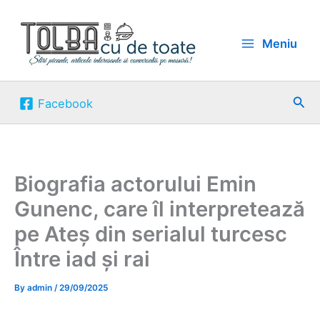
Skip
to
Meniu
content
Sea
Facebook
Biografia actorului Emin
Gunenc, care îl interpretează
pe Ateș din serialul turcesc
Între iad și rai
By
admin
/
29/09/2025