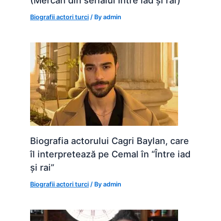
(Mercan din serialul Între iad și rai)
Biografii actori turci
/ By
admin
Biografia actorului Cagri Baylan, care
îl interpretează pe Cemal în “Între iad
și rai”
Biografii actori turci
/ By
admin