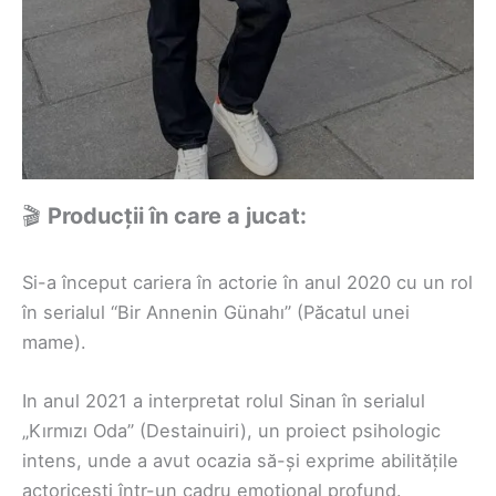
🎬
Producții în care a jucat:
Si-a început cariera în actorie în anul 2020 cu un rol
în serialul “Bir Annenin Günahı” (Păcatul unei
mame).
In anul 2021 a interpretat rolul Sinan în serialul
„Kırmızı Oda” (Destainuiri), un proiect psihologic
intens, unde a avut ocazia să-și exprime abilitățile
actoricești într-un cadru emoțional profund.