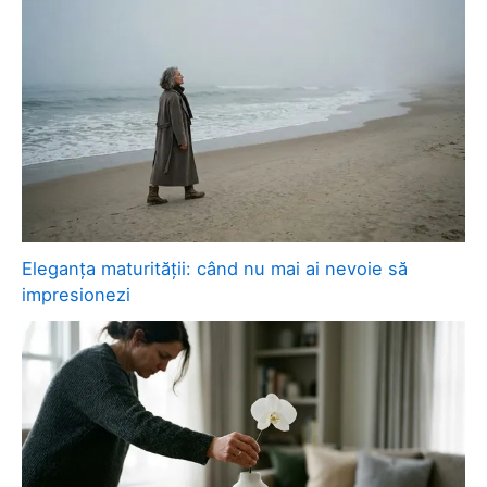
Eleganța maturității: când nu mai ai nevoie să
impresionezi