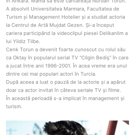
în Ankara. Mama sa este cântăreața Nurdan Torun.
A absolvit Universitatea Marmara, Facultatea de
Turism și Management Hotelier și a studiat actoria
la Centrul de Artă Mujdat Gezen. Și-a început
cariera participând la videoclipul piesei Delikanlim a
lui Yildiz Tilbe.
Cenk Torun a devenit foarte cunoscut cu rolul său
ca Oktay în popularul serial TV “Cilgin Bediş” în care
a jucat între anii 1996-2001. În acea vreme era unul
dintre cei mai populari actori în Turcia.
După aceea a luat o pauză de la actorie și a apărut
doar ca actor invitat în câteva seriale TV și filme.
În această perioadă s-a implicat în management și
turism.