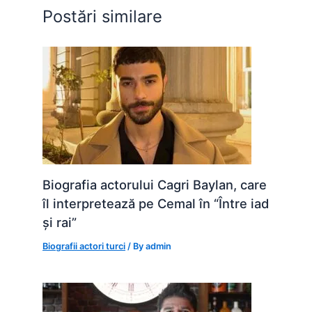
o
p
g
Postări similare
k
er
Biografia actorului Cagri Baylan, care
îl interpretează pe Cemal în “Între iad
și rai”
Biografii actori turci
/ By
admin