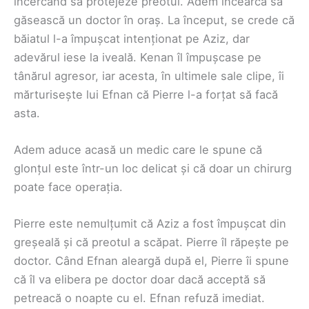
încercând să protejeze preotul. Adem încearcă să
găsească un doctor în oraș. La început, se crede că
băiatul l-a împușcat intenționat pe Aziz, dar
adevărul iese la iveală. Kenan îl împușcase pe
tânărul agresor, iar acesta, în ultimele sale clipe, îi
mărturisește lui Efnan că Pierre l-a forțat să facă
asta.
Adem aduce acasă un medic care le spune că
glonțul este într-un loc delicat și că doar un chirurg
poate face operația.
Pierre este nemulțumit că Aziz a fost împușcat din
greșeală și că preotul a scăpat. Pierre îl răpește pe
doctor. Când Efnan aleargă după el, Pierre îi spune
că îl va elibera pe doctor doar dacă acceptă să
petreacă o noapte cu el. Efnan refuză imediat.