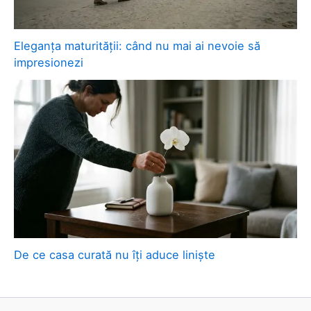
Eleganța maturității: când nu mai ai nevoie să
impresionezi
De ce casa curată nu îți aduce liniște