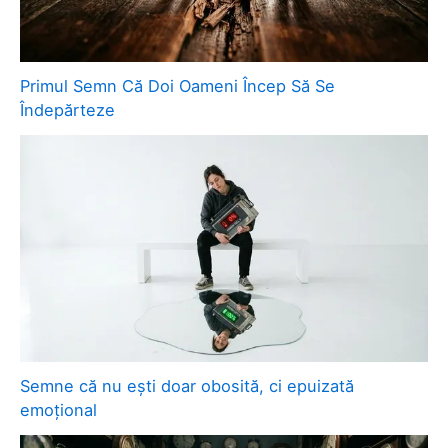
Primul Semn Că Doi Oameni Încep Să Se
Îndepărteze
Semne că nu ești doar obosită, ci epuizată
emoțional