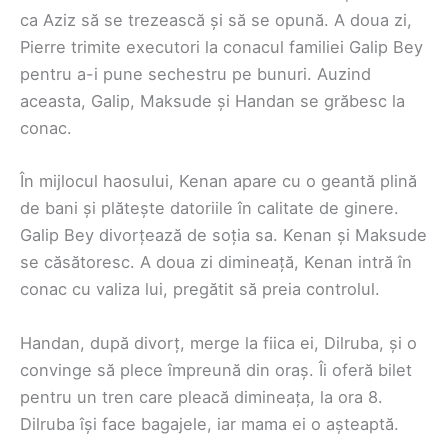
ca Aziz să se trezească și să se opună. A doua zi,
Pierre trimite executori la conacul familiei Galip Bey
pentru a-i pune sechestru pe bunuri. Auzind
aceasta, Galip, Maksude și Handan se grăbesc la
conac.
În mijlocul haosului, Kenan apare cu o geantă plină
de bani și plătește datoriile în calitate de ginere.
Galip Bey divorțează de soția sa. Kenan și Maksude
se căsătoresc. A doua zi dimineață, Kenan intră în
conac cu valiza lui, pregătit să preia controlul.
Handan, după divorț, merge la fiica ei, Dilruba, și o
convinge să plece împreună din oraș. Îi oferă bilet
pentru un tren care pleacă dimineața, la ora 8.
Dilruba își face bagajele, iar mama ei o așteaptă.