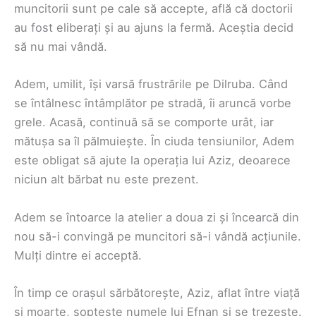
muncitorii sunt pe cale să accepte, află că doctorii
au fost eliberați și au ajuns la fermă. Aceștia decid
să nu mai vândă.
Adem, umilit, își varsă frustrările pe Dilruba. Când
se întâlnesc întâmplător pe stradă, îi aruncă vorbe
grele. Acasă, continuă să se comporte urât, iar
mătușa sa îl pălmuiește. În ciuda tensiunilor, Adem
este obligat să ajute la operația lui Aziz, deoarece
niciun alt bărbat nu este prezent.
Adem se întoarce la atelier a doua zi și încearcă din
nou să-i convingă pe muncitori să-i vândă acțiunile.
Mulți dintre ei acceptă.
În timp ce orașul sărbătorește, Aziz, aflat între viață
și moarte, șoptește numele lui Efnan și se trezește.