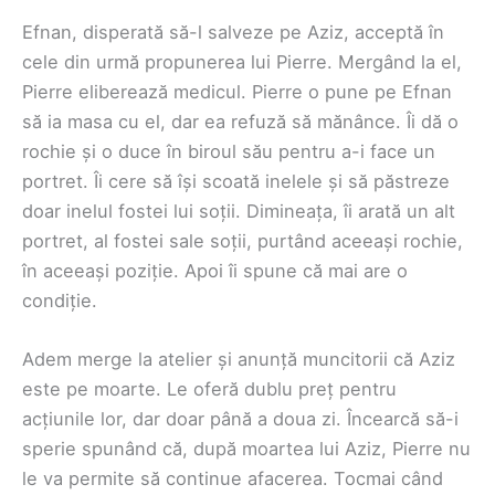
Efnan, disperată să-l salveze pe Aziz, acceptă în
cele din urmă propunerea lui Pierre. Mergând la el,
Pierre eliberează medicul. Pierre o pune pe Efnan
să ia masa cu el, dar ea refuză să mănânce. Îi dă o
rochie și o duce în biroul său pentru a-i face un
portret. Îi cere să își scoată inelele și să păstreze
doar inelul fostei lui soții. Dimineața, îi arată un alt
portret, al fostei sale soții, purtând aceeași rochie,
în aceeași poziție. Apoi îi spune că mai are o
condiție.
Adem merge la atelier și anunță muncitorii că Aziz
este pe moarte. Le oferă dublu preț pentru
acțiunile lor, dar doar până a doua zi. Încearcă să-i
sperie spunând că, după moartea lui Aziz, Pierre nu
le va permite să continue afacerea. Tocmai când