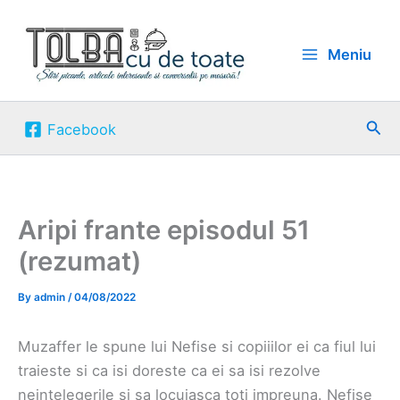
Skip
to
Meniu
content
Sea
Facebook
Aripi frante episodul 51
(rezumat)
By
admin
/
04/08/2022
Muzaffer le spune lui Nefise si copiiilor ei ca fiul lui
traieste si ca isi doreste ca ei sa isi rezolve
neintelegerile si sa locuiasca toti impreuna. Nefise