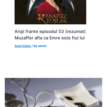
Aripi frante episodul 53 (rezumat)
Muzaffer afla ca Emre este fiul lui
Aripi frânte
/ By
admin