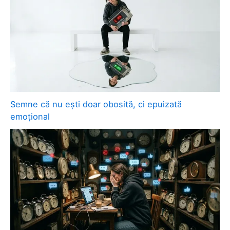
Semne că nu ești doar obosită, ci epuizată
emoțional