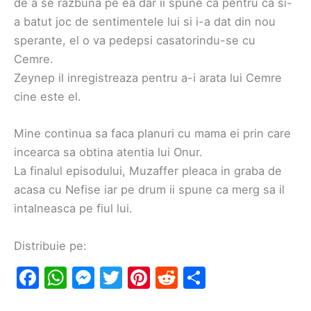
de a se razbuna pe ea dar ii spune ca pentru ca si-
a batut joc de sentimentele lui si i-a dat din nou
sperante, el o va pedepsi casatorindu-se cu
Cemre.
Zeynep il inregistreaza pentru a-i arata lui Cemre
cine este el.
Mine continua sa faca planuri cu mama ei prin care
incearca sa obtina atentia lui Onur.
La finalul episodului, Muzaffer pleaca in graba de
acasa cu Nefise iar pe drum ii spune ca merg sa il
intalneasca pe fiul lui.
Distribuie pe:
F
W
M
T
Pi
R
S
a
h
e
w
nt
e
h