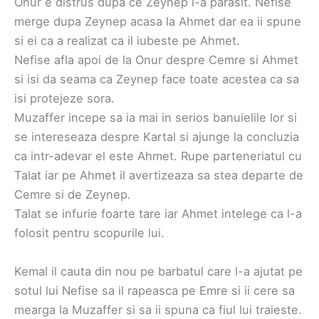
Onur e distrus dupa ce Zeynep l-a parasit. Nefise
merge dupa Zeynep acasa la Ahmet dar ea ii spune
si ei ca a realizat ca il iubeste pe Ahmet.
Nefise afla apoi de la Onur despre Cemre si Ahmet
si isi da seama ca Zeynep face toate acestea ca sa
isi protejeze sora.
Muzaffer incepe sa ia mai in serios banuielile lor si
se intereseaza despre Kartal si ajunge la concluzia
ca intr-adevar el este Ahmet. Rupe parteneriatul cu
Talat iar pe Ahmet il avertizeaza sa stea departe de
Cemre si de Zeynep.
Talat se infurie foarte tare iar Ahmet intelege ca l-a
folosit pentru scopurile lui.
Kemal il cauta din nou pe barbatul care l-a ajutat pe
sotul lui Nefise sa il rapeasca pe Emre si ii cere sa
mearga la Muzaffer si sa ii spuna ca fiul lui traieste.