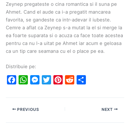
Zeynep pregateste o cina romantica si il suna pe
Ahmet. Cand el aude ca i-a pregatit mancarea
favorita, se gandeste ca intr-adevar il iubeste.
Cemre a aflat ca Zeynep s-a mutat la el si merge la
ea foarte suparata si o acuza ca face toate acestea
pentru ca nu l-a uitat pe Ahmet iar acum e geloasa
ca un tip care seamana cu el o place pe ea.
Distribuie pe:
F
W
M
T
Pi
R
S
a
h
e
w
nt
e
h
c
at
s
itt
er
d
ar
e
s
s
er
e
di
e
PREVIOUS
NEXT
b
A
e
st
t
o
p
n