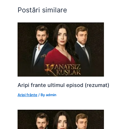
o
p
g
Postări similare
k
er
Aripi frante ultimul episod (rezumat)
Aripi frânte
/ By
admin