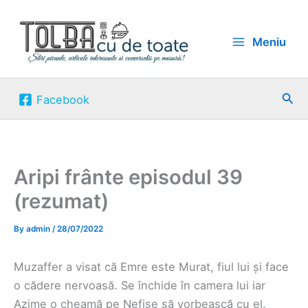
Skip
to
Meniu
content
Sea
Facebook
Aripi frânte episodul 39
(rezumat)
By
admin
/
28/07/2022
Muzaffer a visat că Emre este Murat, fiul lui și face
o cădere nervoasă. Se închide în camera lui iar
Azime o cheamă pe Nefise să vorbească cu el.