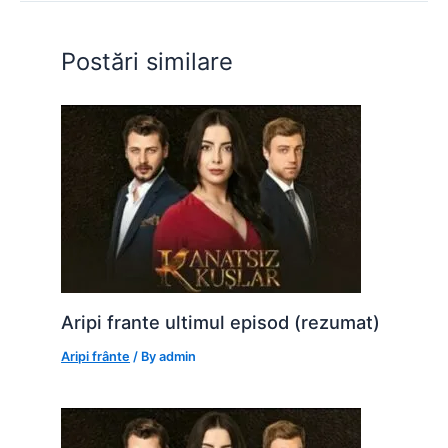
o
p
n
o
p
g
Postări similare
k
er
Aripi frante ultimul episod (rezumat)
Aripi frânte
/ By
admin