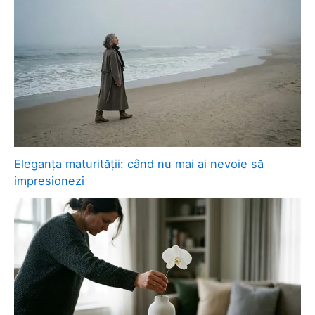
Eleganța maturității: când nu mai ai nevoie să
impresionezi