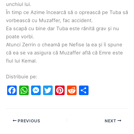
unchiul lui.
În timp ce Azime încearcă să o oprească pe Tuba să
vorbească cu Muzaffer, fac accident.
Ea scapă cu bine dar Tuba este rănită grav și nu
poate vorbi.
Atunci Zerrin o cheamă pe Nefise la ea și îi spune
că ea se va asigura că Muzaffer află că Emre este
fiul lui Kemal.
Distribuie pe:
F
W
M
T
Pi
R
S
a
h
e
w
nt
e
h
c
at
s
itt
er
d
ar
e
s
s
er
e
di
e
PREVIOUS
NEXT
b
A
e
st
t