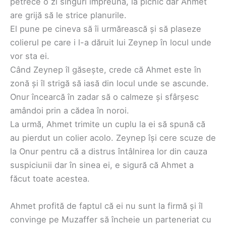
petrece o zi singuri împreună, la picnic dar Ahmet
are grijă să le strice planurile.
El pune pe cineva să îi urmărească și să plaseze
colierul pe care i l-a dăruit lui Zeynep în locul unde
vor sta ei.
Când Zeynep îl găsește, crede că Ahmet este în
zonă și îl strigă să iasă din locul unde se ascunde.
Onur încearcă în zadar să o calmeze și sfârșesc
amândoi prin a cădea în noroi.
La urmă, Ahmet trimite un cuplu la ei să spună că
au pierdut un colier acolo. Zeynep își cere scuze de
la Onur pentru că a distrus întâlnirea lor din cauza
suspiciunii dar în sinea ei, e sigură că Ahmet a
făcut toate acestea.
Ahmet profită de faptul că ei nu sunt la firmă și îl
convinge pe Muzaffer să încheie un parteneriat cu