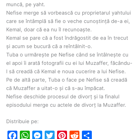
muncă, pe yaht.
Nefise merge să vorbească cu proprietarul yahtului
care se întâmplă să fie o veche cunoștință de-a ei,
Kemal, doar că ea nu îl recunoaște.
Kemal se pare că a fost îndrăgostit de ea în trecut
și acum se bucură că a reîntâlnit-o.
Tuba o urmărește pe Nefise când se întâlnește cu
el apoi îi arată fotografii cu ei lui Muzaffer, făcându-
l să creadă că Kemal e noua cucerire a lui Nefise.
Pe de altă parte, Tuba o face pe Nefise să creadă
că Muzaffer a uitat-o și că s-au împăcat.
Nefise deschide procesul de divorț și la finalul
episodului merge cu actele de divorț la Muzaffer.
Distribuie pe:
F
W
M
T
Pi
R
S