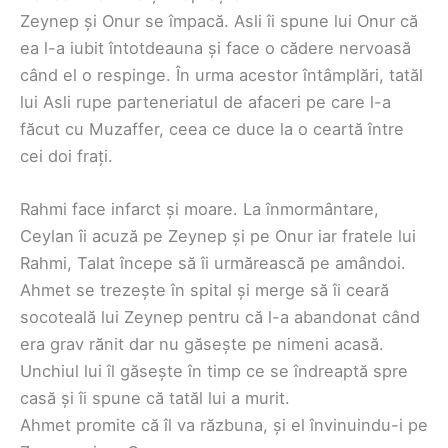
Zeynep și Onur se împacă. Asli îi spune lui Onur că
ea l-a iubit întotdeauna și face o cădere nervoasă
când el o respinge. În urma acestor întâmplări, tatăl
lui Asli rupe parteneriatul de afaceri pe care l-a
făcut cu Muzaffer, ceea ce duce la o ceartă între
cei doi frați.
Rahmi face infarct și moare. La înmormântare,
Ceylan îi acuză pe Zeynep și pe Onur iar fratele lui
Rahmi, Talat începe să îi urmărească pe amândoi.
Ahmet se trezește în spital și merge să îi ceară
socoteală lui Zeynep pentru că l-a abandonat când
era grav rănit dar nu găsește pe nimeni acasă.
Unchiul lui îl găsește în timp ce se îndreaptă spre
casă și îi spune că tatăl lui a murit.
Ahmet promite că îl va răzbuna, și el învinuindu-i pe