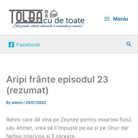
Skip
to
Meniu
content
Sea
Facebook
Aripi frânte episodul 23
(rezumat)
By
admin
/
25/07/2022
Rahmi care dă vina pe Zeynep pentru moartea fiului
său Ahmet, vrea să îi împuște pe ea și pe Onur dar
Nefise intervine și îl oprește.