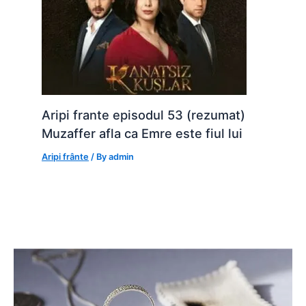
Aripi frante episodul 53 (rezumat)
Muzaffer afla ca Emre este fiul lui
Aripi frânte
/ By
admin