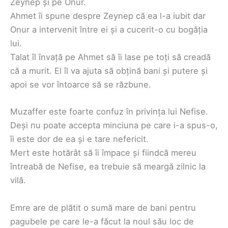
Zeynep și pe Onur.
Ahmet îi spune despre Zeynep că ea l-a iubit dar
Onur a intervenit între ei și a cucerit-o cu bogăția
lui.
Talat îl învață pe Ahmet să îi lase pe toți să creadă
că a murit. El îl va ajuta să obțină bani și putere și
apoi se vor întoarce să se răzbune.
Muzaffer este foarte confuz în privința lui Nefise.
Deși nu poate accepta minciuna pe care i-a spus-o,
îi este dor de ea și e tare nefericit.
Mert este hotărât să îi împace și fiindcă mereu
întreabă de Nefise, ea trebuie să meargă zilnic la
vilă.
Emre are de plătit o sumă mare de bani pentru
pagubele pe care le-a făcut la noul său loc de