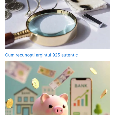
Cum recunoști argintul 925 autentic