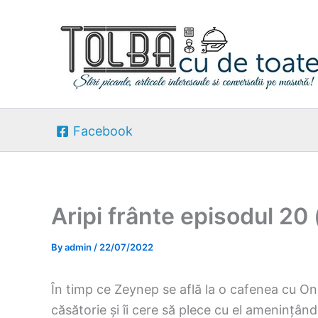
Skip
to
content
Facebook
Aripi frânte episodul 20
By
admin
/
22/07/2022
În timp ce Zeynep se află la o cafenea cu Onu
căsătorie și îi cere să plece cu el amenințând-