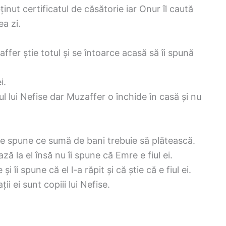
ut certificatul de căsătorie iar Onur îl caută
ea zi.
fer știe totul și se întoarce acasă să îi spună
i.
l lui Nefise dar Muzaffer o închide în casă și nu
i se spune ce sumă de bani trebuie să plătească.
 la el însă nu îi spune că Emre e fiul ei.
 îi spune că el l-a răpit și că știe că e fiul ei.
ii ei sunt copiii lui Nefise.