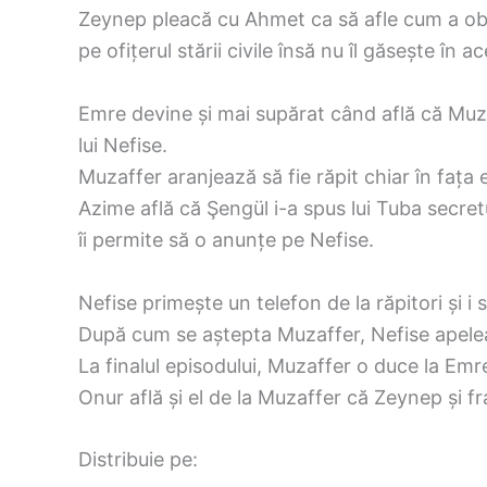
Zeynep pleacă cu Ahmet ca să afle cum a obțin
pe ofițerul stării civile însă nu îl găsește în ac
Emre devine și mai supărat când află că Muzaf
lui Nefise.
Muzaffer aranjează să fie răpit chiar în fața e
Azime află că Şengül i-a spus lui Tuba secretu
îi permite să o anunțe pe Nefise.
Nefise primește un telefon de la răpitori și 
După cum se aștepta Muzaffer, Nefise apelează
La finalul episodului, Muzaffer o duce la Emre și
Onur află și el de la Muzaffer că Zeynep și fraț
Distribuie pe: