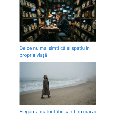
De ce nu mai simți că ai spațiu în
propria viață
Eleganța maturității: când nu mai ai