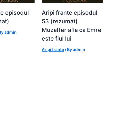
te episodul
Aripi frante episodul
mat)
53 (rezumat)
Muzaffer afla ca Emre
By
admin
este fiul lui
Aripi frânte
/ By
admin