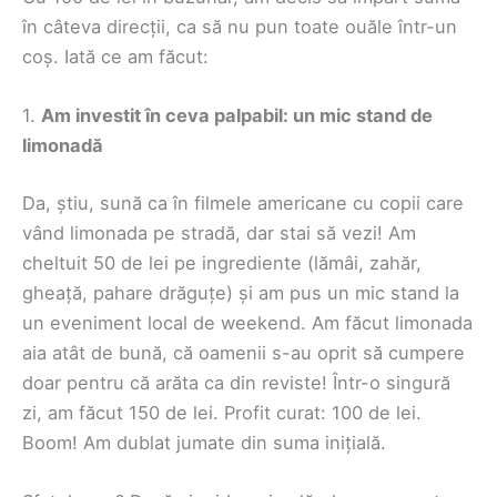
în câteva direcții, ca să nu pun toate ouăle într-un
coș. Iată ce am făcut:
1.
Am investit în ceva palpabil: un mic stand de
limonadă
Da, știu, sună ca în filmele americane cu copii care
vând limonada pe stradă, dar stai să vezi! Am
cheltuit 50 de lei pe ingrediente (lămâi, zahăr,
gheață, pahare drăguțe) și am pus un mic stand la
un eveniment local de weekend. Am făcut limonada
aia atât de bună, că oamenii s-au oprit să cumpere
doar pentru că arăta ca din reviste! Într-o singură
zi, am făcut 150 de lei. Profit curat: 100 de lei.
Boom! Am dublat jumate din suma inițială.