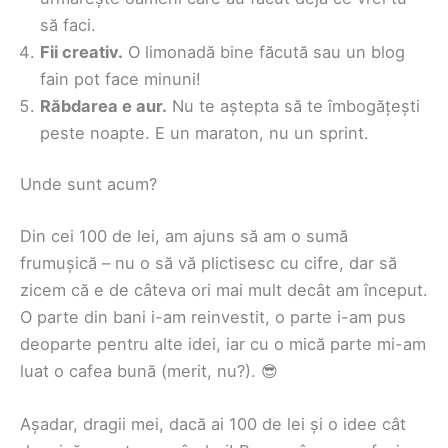
să faci.
Fii creativ.
O limonadă bine făcută sau un blog
fain pot face minuni!
Răbdarea e aur.
Nu te aștepta să te îmbogățești
peste noapte. E un maraton, nu un sprint.
Unde sunt acum?
Din cei 100 de lei, am ajuns să am o sumă
frumușică – nu o să vă plictisesc cu cifre, dar să
zicem că e de câteva ori mai mult decât am început.
O parte din bani i-am reinvestit, o parte i-am pus
deoparte pentru alte idei, iar cu o mică parte mi-am
luat o cafea bună (merit, nu?). 😎
Așadar, dragii mei, dacă ai 100 de lei și o idee cât