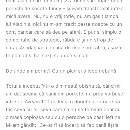
banii ăia cu care îți iei o pizza bună sau poate două
perechi de șosete fancy – și i-am transformat într-o
mică avere. Nu, nu e vrăjitorie, nu am găsit lampa
lui Aladin și nici nu m-am trezit peste noapte cu un
cont bancar care să dea pe afară. E pur și simplu o
combinație de strategie, răbdare și un strop de
curaj. Așadar, ia-ți o cană de ceai sau cafea, așază-
te comod și hai să-ți spun ce și cum!
De unde am pornit? Cu un plan și o idee nebună
Totul a început într-o dimineață obișnuită, când mi-
am dat seama că banii din portofel nu prea vorbesc
între ei. Aveam 100 de lei și o dorință arzătoare să
fac ceva cu ei, ceva care să nu se termine doar cu
o masă copioasă sau cu o pereche de căști ieftine.
M-am gândit: „Ce-ar fi să încerc să fac banii ăștia