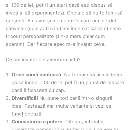
și 100 de lei, pot fi un start dacă ești dispus să
înveți și să experimentezi. Cheia e să nu te temi să
greșești. Am avut și momente în care am pierdut
câțiva lei (cum ar fi când am încercat să vând niște
tricouri personalizate și n-a mers chiar cum
speram). Dar fiecare eșec m-a învățat ceva.
Ce am învățat din aventura asta?
Orice sumă contează.
Nu trebuie să ai mii de lei
ca să începi. 100 de lei pot fi un punct de plecare
dacă îi folosești cu cap.
Diversifică!
Nu pune toți banii într-o singură
idee. Testează mai multe variante și vezi ce
funcționează.
Cunoașterea e putere.
Citește, întreabă,
urmărește oameni care au făcut deja ce vrei tu