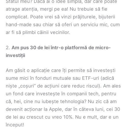
Sfatul meu? Dacă ai o idee simplă, dar care poate
atrage atenția, mergi pe ea! Nu trebuie să fie
complicat. Poate vrei să vinzi prăjiturele, bijuterii
hand-made sau chiar să oferi un serviciu mic, cum
ar fi să plimbi câinii vecinilor.
2.
Am pus 30 de lei într-o platformă de micro-
investiții
Am găsit o aplicație care îți permite să investești
sume mici în fonduri mutuale sau ETF-uri (adică
niște „coșuri” de acțiuni care reduc riscul). Am ales
un fond care investește în companii tech, pentru
că, hei, cine nu iubește tehnologia? Nu zic că am
devenit acționar la Apple, dar în câteva luni, cei 30
de lei au crescut cu vreo 10%. Nu e mult, dar e un
început!