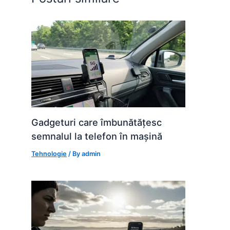
k
er
Gadgeturi care îmbunătățesc
semnalul la telefon în mașină
Tehnologie
/ By
admin