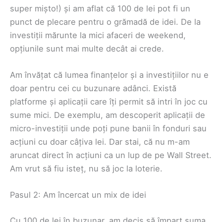
super mișto!) și am aflat că 100 de lei pot fi un
punct de plecare pentru o grămadă de idei. De la
investiții mărunte la mici afaceri de weekend,
opțiunile sunt mai multe decât ai crede.
Am învățat că lumea finanțelor și a investițiilor nu e
doar pentru cei cu buzunare adânci. Există
platforme și aplicații care îți permit să intri în joc cu
sume mici. De exemplu, am descoperit aplicații de
micro-investiții unde poți pune banii în fonduri sau
acțiuni cu doar câțiva lei. Dar stai, că nu m-am
aruncat direct în acțiuni ca un lup de pe Wall Street.
Am vrut să fiu isteț, nu să joc la loterie.
Pasul 2: Am încercat un mix de idei
Cu 100 de lei în buzunar, am decis să împart suma