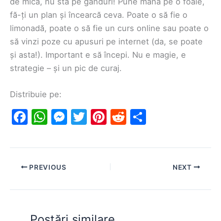
de mică, nu sta pe gânduri! Pune mâna pe o foaie,
fă-ți un plan și încearcă ceva. Poate o să fie o
limonadă, poate o să fie un curs online sau poate o
să vinzi poze cu apusuri pe internet (da, se poate
și asta!). Important e să începi. Nu e magie, e
strategie – și un pic de curaj.
Distribuie pe:
F
W
M
T
Pi
R
S
a
h
e
w
nt
e
h
c
at
s
itt
er
d
ar
e
s
s
er
e
di
e
PREVIOUS
NEXT
b
A
e
st
t
o
p
n
o
p
g
Postări similare