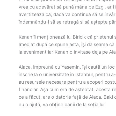
vrea cu adevărat să pună mâna pe Ezgi, ar fi ma
avertizează că, dacă va continua să se învârtă
îndemnându-l să se retragă și să aștepte pâ
Kenan îi menționează lui Biricik că prietenul
Imediat după ce spune asta, își dă seama că a
la eveniment iar Kenan o invitase deja pe Ala
Alaca, împreună cu Yasemin, își caută un loc 
înscrie la o universitate în Istanbul, pentru a
au resursele necesare pentru a acoperi costuri
financiar. Așa cum era de așteptat, acesta re
ce a făcut, are o datorie față de Alaca. Baki
nu o ajută, va obține banii de la soția lui.