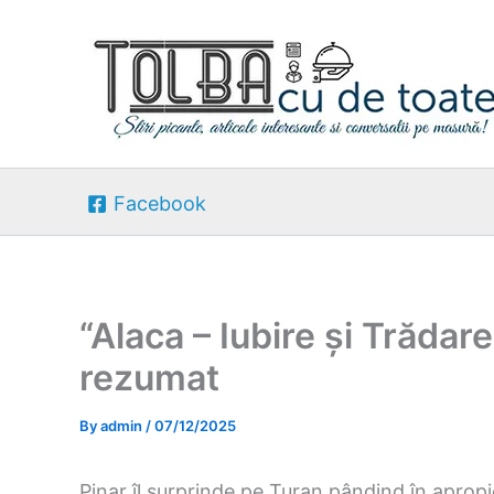
Skip
to
content
Facebook
“Alaca – Iubire și Trădar
rezumat
By
admin
/
07/12/2025
Pinar îl surprinde pe Turan pândind în apropi