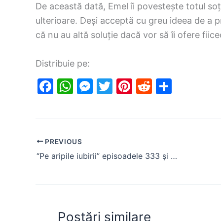
De această dată, Emel îi povestește totul soțu
ulterioare. Deși acceptă cu greu ideea de a pr
că nu au altă soluție dacă vor să îi ofere fiic
Distribuie pe:
F
W
M
T
Pi
R
S
a
h
e
w
nt
e
h
c
at
s
itt
er
d
ar
e
s
s
er
e
di
e
PREVIOUS
b
A
e
st
t
“Pe aripile iubirii” episoadele 333 și 334 rezumat
o
p
n
o
p
g
k
er
Postări similare