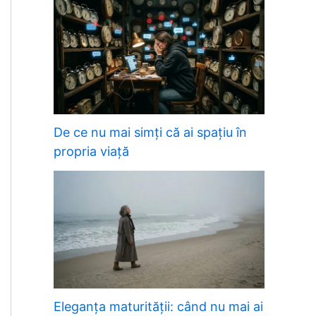
De ce nu mai simți că ai spațiu în
propria viață
Eleganța maturității: când nu mai ai