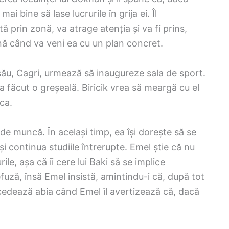
i bine să lase lucrurile în grija ei. Îl
 prin zonă, va atrage atenția și va fi prins,
nă când va veni ea cu un plan concret.
 său, Cagri, urmează să inaugureze sala de sport.
 făcut o greșeală. Biricik vrea să meargă cu el
ca.
de muncă. În același timp, ea își dorește să se
-și continua studiile întrerupte. Emel știe că nu
le, așa că îi cere lui Baki să se implice
fuză, însă Emel insistă, amintindu-i că, după tot
 cedează abia când Emel îl avertizează că, dacă