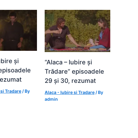
ubire și
“Alaca – Iubire și
episoadele
Trădare” episoadele
 rezumat
29 și 30, rezumat
 si Tradare
/ By
Alaca - Iubire si Tradare
/ By
admin