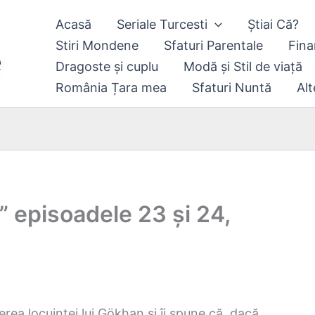
Acasă
Seriale Turcesti
Știai Că?
Stiri Mondene
Sfaturi Parentale
Fina
Dragoste și cuplu
Modă și Stil de viață
România Țara mea
Sfaturi Nuntă
Alt
e” episoadele 23 și 24,
erea locuinței lui Gökhan și îi spune că, dacă