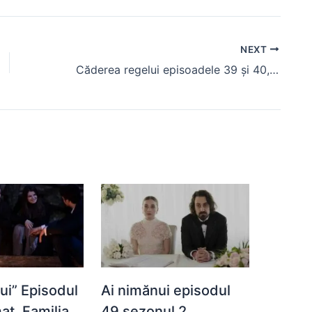
NEXT
Căderea regelui episoadele 39 și 40, rezumat. Fadi decide să nu mai lucreze pentru Kenan
ui” Episodul
Ai nimănui episodul
at. Familia
49 sezonul 2,