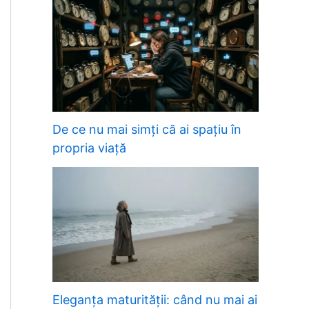
De ce nu mai simți că ai spațiu în
propria viață
Eleganța maturității: când nu mai ai