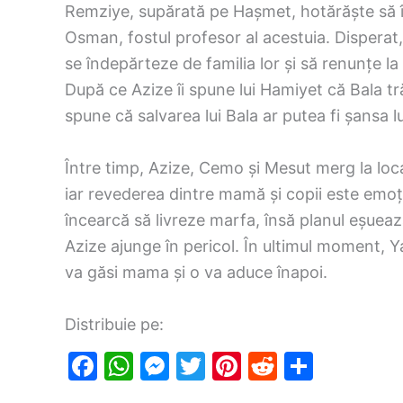
Remziye, supărată pe Hașmet, hotărăște să îi
Osman, fostul profesor al acestuia. Dispera
se îndepărteze de familia lor și să renunțe l
După ce Azize îi spune lui Hamiyet că Bala tră
spune că salvarea lui Bala ar putea fi șansa lu
Între timp, Azize, Cemo și Mesut merg la loca
iar revederea dintre mamă și copii este emoț
încearcă să livreze marfa, însă planul eșueaz
Azize ajunge în pericol. În ultimul moment, Y
va găsi mama și o va aduce înapoi.
Distribuie pe:
F
W
M
T
Pi
R
S
a
h
e
w
nt
e
h