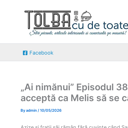
Skip
to
content
Facebook
„Ai nimănui” Episodul 3
acceptă ca Melis să se
By
admin
/
10/05/2026
Azize și frații săi rămân fără cuvinte când S