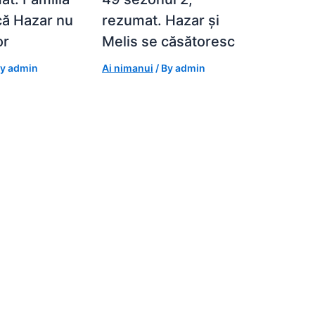
 că Hazar nu
rezumat. Hazar și
or
Melis se căsătoresc
By
admin
Ai nimanui
/ By
admin