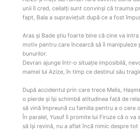
unii îl cred, ceilalți sunt convinși că trauma p
fapt, Bala a supraviețuit după ce a fost împuș
Aras și Bade știu foarte bine că cine va intra 
motiv pentru care încearcă să îl manipuleze
bunurilor.
Devran ajunge într-o situație imposibilă, nevo
mamei lui Azize, în timp ce destinul său trag
După accidentul prin care trece Melis, Hașme
o pierde și își schimbă atitudinea față de rel
să vină împreună cu familia pentru a o cere of
În paralel, Yusuf îi promite lui Firuze că o va
să își revină, nu a aflat încă nimic despre tot