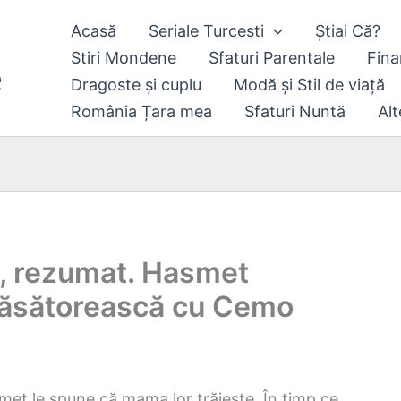
Acasă
Seriale Turcesti
Știai Că?
Stiri Mondene
Sfaturi Parentale
Fina
Dragoste și cuplu
Modă și Stil de viață
România Țara mea
Sfaturi Nuntă
Alt
8, rezumat. Hasmet
 căsătorească cu Cemo
amet le spune că mama lor trăiește. În timp ce