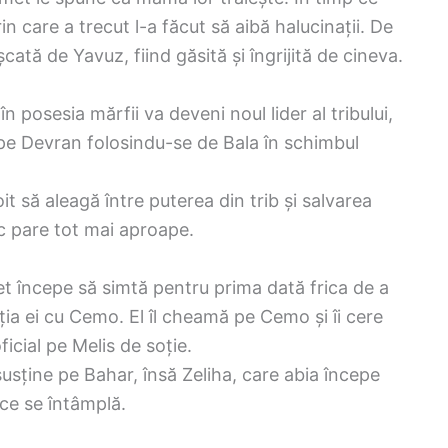
rin care a trecut l-a făcut să aibă halucinații. De
cată de Yavuz, fiind găsită și îngrijită de cineva.
în posesia mărfii va deveni noul lider al tribului,
 pe Devran folosindu-se de Bala în schimbul
it să aleagă între puterea din trib și salvarea
ic pare tot mai aproape.
t începe să simtă pentru prima dată frica de a
ația ei cu Cemo. El îl cheamă pe Cemo și îi cere
icial pe Melis de soție.
 susține pe Bahar, însă Zeliha, care abia începe
 ce se întâmplă.