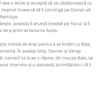
 dea o lecție și acceptă să se căsătorească cu
t, Hașmet încearcă să îl convingă pe Osman să
a Remziye.
iește, aceasta îl anunță imediat pe Yavuz și îi
i de a primi iertarea lui Azize.
ția trimisă de Aras pentru a se întâlni cu Bala,
ionantă. În același timp, Devran și Vahap
ă: oamenii lui Aras o răpesc din nou pe Bala, iar
avuz intervine și o salvează, promițându-i că îi