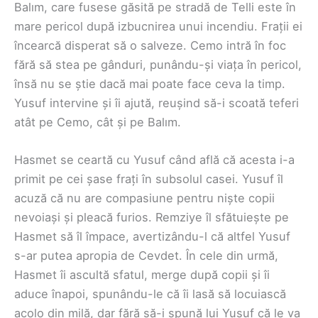
Balım, care fusese găsită pe stradă de Telli este în
mare pericol după izbucnirea unui incendiu. Frații ei
încearcă disperat să o salveze. Cemo intră în foc
fără să stea pe gânduri, punându-și viața în pericol,
însă nu se știe dacă mai poate face ceva la timp.
Yusuf intervine și îi ajută, reușind să-i scoată teferi
atât pe Cemo, cât și pe Balım.
Hasmet se ceartă cu Yusuf când află că acesta i-a
primit pe cei șase frați în subsolul casei. Yusuf îl
acuză că nu are compasiune pentru niște copii
nevoiași și pleacă furios. Remziye îl sfătuiește pe
Hasmet să îl împace, avertizându-l că altfel Yusuf
s-ar putea apropia de Cevdet. În cele din urmă,
Hasmet îi ascultă sfatul, merge după copii și îi
aduce înapoi, spunându-le că îi lasă să locuiască
acolo din milă, dar fără să-i spună lui Yusuf că le va