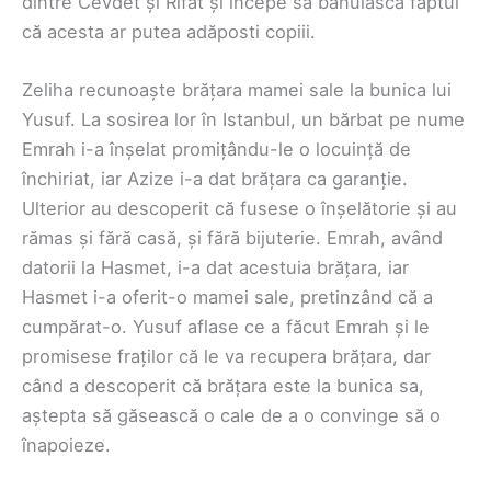
dintre Cevdet și Rifat și începe să bănuiască faptul
că acesta ar putea adăposti copiii.
Zeliha recunoaște brățara mamei sale la bunica lui
Yusuf. La sosirea lor în Istanbul, un bărbat pe nume
Emrah i-a înșelat promițându-le o locuință de
închiriat, iar Azize i-a dat brățara ca garanție.
Ulterior au descoperit că fusese o înșelătorie și au
rămas și fără casă, și fără bijuterie. Emrah, având
datorii la Hasmet, i-a dat acestuia brățara, iar
Hasmet i-a oferit-o mamei sale, pretinzând că a
cumpărat-o. Yusuf aflase ce a făcut Emrah și le
promisese fraților că le va recupera brățara, dar
când a descoperit că brățara este la bunica sa,
aștepta să găsească o cale de a o convinge să o
înapoieze.