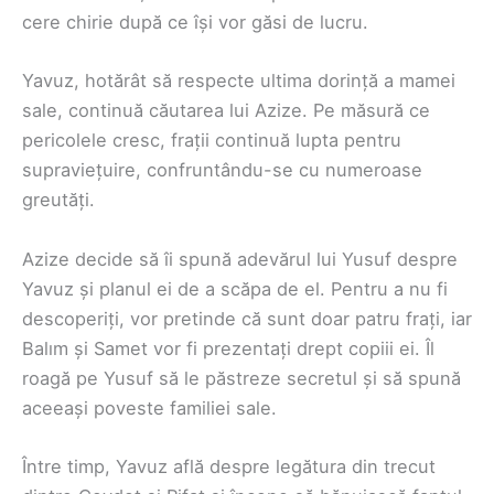
cere chirie după ce își vor găsi de lucru.
Yavuz, hotărât să respecte ultima dorință a mamei
sale, continuă căutarea lui Azize. Pe măsură ce
pericolele cresc, frații continuă lupta pentru
supraviețuire, confruntându-se cu numeroase
greutăți.
Azize decide să îi spună adevărul lui Yusuf despre
Yavuz și planul ei de a scăpa de el. Pentru a nu fi
descoperiți, vor pretinde că sunt doar patru frați, iar
Balım și Samet vor fi prezentați drept copiii ei. Îl
roagă pe Yusuf să le păstreze secretul și să spună
aceeași poveste familiei sale.
Între timp, Yavuz află despre legătura din trecut