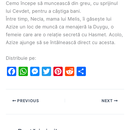
Cemo începe să muncească din greu, cu sprijinul
lui Cevdet, pentru a câștiga bani.
Între timp, Necla, mama lui Melis, îi găsește lui
Azize un loc de muncă ca menajeră la Duygu, o
femeie care are o relație secretă cu Hasmet. Acolo,
Azize ajunge să se întâlnească direct cu acesta.
Distribuie pe:
F
W
M
T
Pi
R
S
a
h
e
w
nt
e
h
c
at
s
itt
er
d
ar
e
s
s
er
e
di
e
PREVIOUS
NEXT
b
A
e
st
t
o
p
n
o
p
g