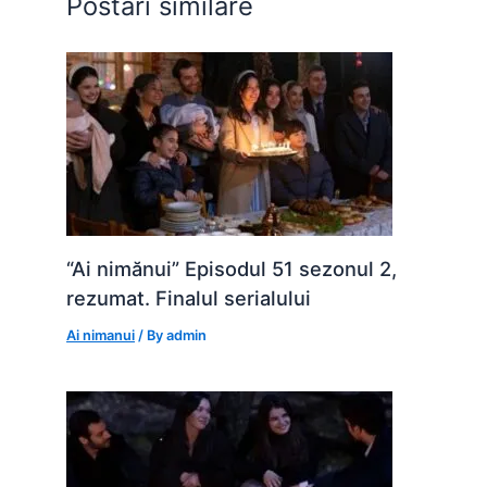
Postări similare
k
er
“Ai nimănui” Episodul 51 sezonul 2,
rezumat. Finalul serialului
Ai nimanui
/ By
admin