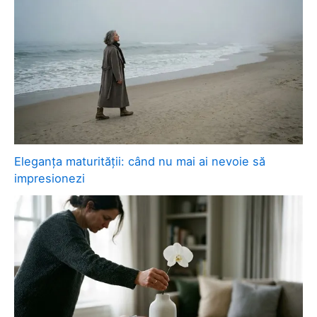
Eleganța maturității: când nu mai ai nevoie să
impresionezi