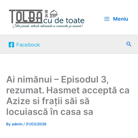
Skip
to
Meniu
content
Sea
Facebook
Ai nimănui – Episodul 3,
rezumat. Hasmet acceptă ca
Azize si frații săi să
locuiască în casa sa
By
admin
/
31/03/2026