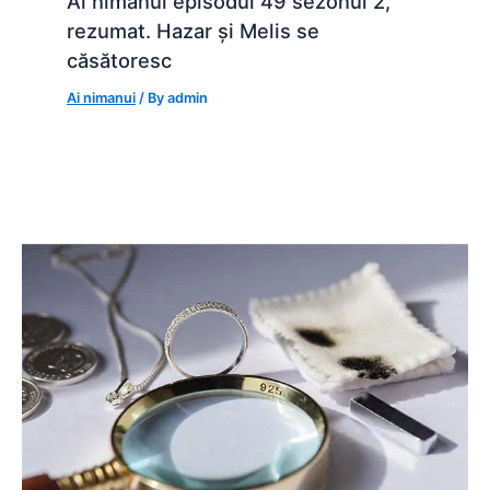
Ai nimănui episodul 49 sezonul 2,
rezumat. Hazar și Melis se
căsătoresc
Ai nimanui
/ By
admin