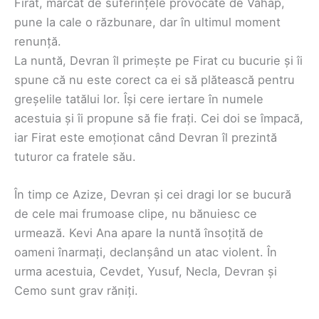
Firat, marcat de suferințele provocate de Vahap,
pune la cale o răzbunare, dar în ultimul moment
renunță.
La nuntă, Devran îl primește pe Firat cu bucurie și îi
spune că nu este corect ca ei să plătească pentru
greșelile tatălui lor. Își cere iertare în numele
acestuia și îi propune să fie frați. Cei doi se împacă,
iar Firat este emoționat când Devran îl prezintă
tuturor ca fratele său.
În timp ce Azize, Devran și cei dragi lor se bucură
de cele mai frumoase clipe, nu bănuiesc ce
urmează. Kevi Ana apare la nuntă însoțită de
oameni înarmați, declanșând un atac violent. În
urma acestuia, Cevdet, Yusuf, Necla, Devran și
Cemo sunt grav răniți.