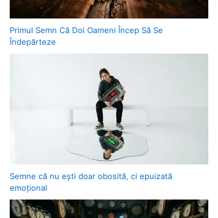
Primul Semn Că Doi Oameni Încep Să Se
Îndepărteze
Semne că nu ești doar obosită, ci epuizată
emoțional