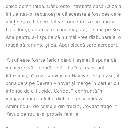
calce demnitatea. Când este întrebată dacă Azize a
influențat-o, recunoaște că aceasta a fost cea care
a înțeles-o. Le cere să se concentreze pe nunta
fiului lor și, după ce rămâne singură, o sună pe Kevi
Ana pentru a-i spune că nu mai vrea răzbunare și o
roagă să renunțe și ea. Apoi pleacă spre aeroport.
Yusuf este foarte fericit când Hașmet îi spune că
va merge să o ceară pe Zeliha în acea seară.
Între timp, Yavuz, convins că Hamiyet l-a părăsit, îl
consideră pe Devran vinovat și merge în cartier cu
intenția de a-l ucide. Cevdet îl confruntă în
magazin, iar conflictul dintre ei escaladează.
Amintindu-i de crimele din trecut, Cevdet trage în
Yavuz pentru a-și proteja familia.