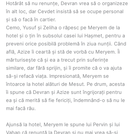
Hotărât să nu renunțe, Devran vrea să o organizeze
în alt loc, dar Cevdet insistă să se ocupe personal
și să o facă în cartier.
Cemo, Yusuf și Zeliha o răpesc pe Meryem de la
hotel și o țin în subsolul casei lui Hașmet, pentru a
preveni orice posibilă problemă în ziua nunții. Când
află, Azize îi ceartă și stă de vorbă cu Meryem. Îi
mărturisește că și ea a trecut prin suferințe
similare, dar fără sprijin, și îi promite că o va ajuta
să-și refacă viața. Impresionată, Meryem se
întoarce la hotel alături de Mesut. Pe drum, acesta
îi spune că Devran și Azize sunt îngrijorați pentru
ea și că merită să fie fericiți, îndemnând-o să nu le
mai facă rău.
Ajunsă la hotel, Meryem le spune lui Pervin și lui
Vahap că renunță la Devran și nu mai vrea să-și