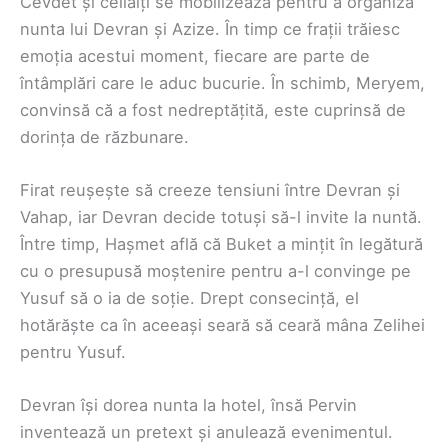
Cevdet și ceilalți se mobilizează pentru a organiza
nunta lui Devran și Azize. În timp ce frații trăiesc
emoția acestui moment, fiecare are parte de
întâmplări care le aduc bucurie. În schimb, Meryem,
convinsă că a fost nedreptățită, este cuprinsă de
dorința de răzbunare.
Firat reușește să creeze tensiuni între Devran și
Vahap, iar Devran decide totuși să-l invite la nuntă.
Între timp, Hașmet află că Buket a mințit în legătură
cu o presupusă moștenire pentru a-l convinge pe
Yusuf să o ia de soție. Drept consecință, el
hotărăște ca în aceeași seară să ceară mâna Zelihei
pentru Yusuf.
Devran își dorea nunta la hotel, însă Pervin
inventează un pretext și anulează evenimentul.