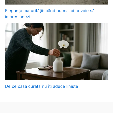
Eleganța maturității: când nu mai ai nevoie să
impresionezi
De ce casa curată nu îți aduce liniște