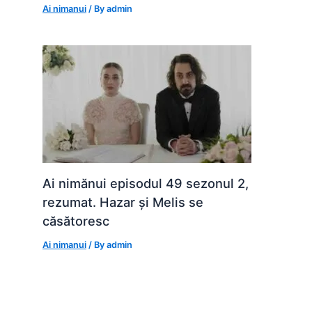
Ai nimanui
/ By
admin
Ai nimănui episodul 49 sezonul 2,
rezumat. Hazar și Melis se
căsătoresc
Ai nimanui
/ By
admin