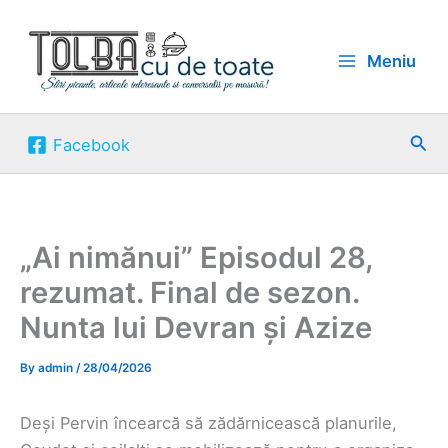
Skip
to
Meniu
content
Sea
Facebook
„Ai nimănui” Episodul 28,
rezumat. Final de sezon.
Nunta lui Devran și Azize
By
admin
/
28/04/2026
Deși Pervin încearcă să zădărnicească planurile,