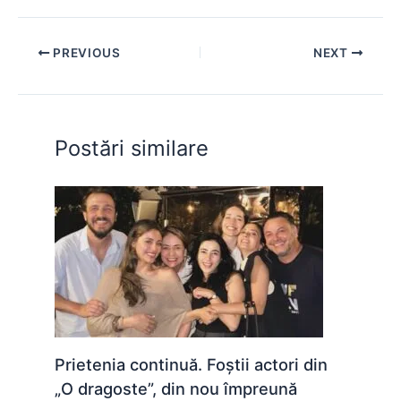
c
at
s
itt
er
d
ar
e
s
s
er
e
di
e
PREVIOUS
NEXT
b
A
e
st
t
o
p
n
o
p
g
Postări similare
k
er
Prietenia continuă. Foștii actori din
„O dragoste”, din nou împreună