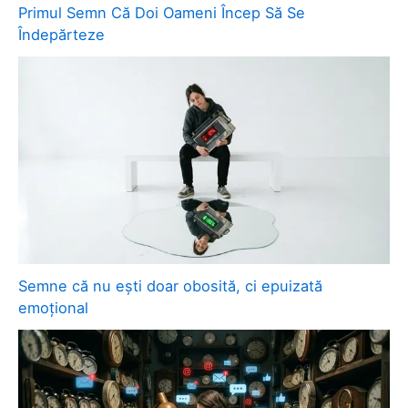
Primul Semn Că Doi Oameni Încep Să Se
Îndepărteze
Semne că nu ești doar obosită, ci epuizată
emoțional