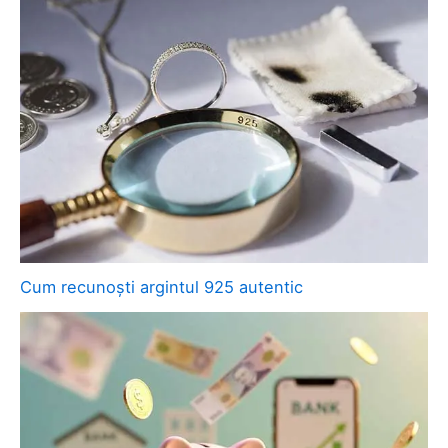
Cum recunoști argintul 925 autentic