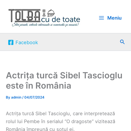
Skip
to
Meniu
content
Sea
Facebook
Actrița turcă Sibel Tascioglu
este în România
By
admin
/
04/07/2024
Actrița turcă Sibel Tascioglu, care interpretează
rolul lui Pembe în serialul “O dragoste” vizitează
România împreună cu soțul ei.