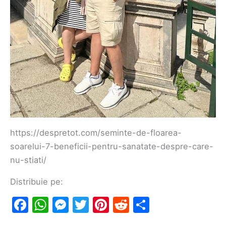
https://despretot.com/seminte-de-floarea-
soarelui-7-beneficii-pentru-sanatate-despre-care-
nu-stiati/
Distribuie pe:
F
W
M
T
Pi
R
S
a
h
e
w
nt
e
h