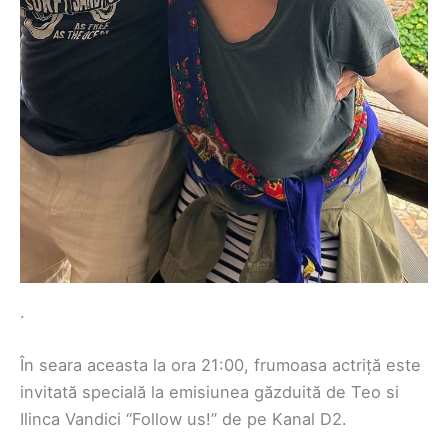
.
În seara aceasta la ora 21:00, frumoasa actriță este
invitată specială la emisiunea găzduită de Teo si
Ilinca Vandici “Follow us!” de pe Kanal D2.