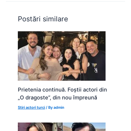
o
p
n
o
p
g
Postări similare
k
er
Prietenia continuă. Foștii actori din
„O dragoste”, din nou împreună
Stiri actori turci
/ By
admin