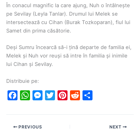
În conacul magnific la care ajung, Nuh o întâlnește
pe Sevilay (Leyla Tanlar). Drumul lui Melek se
intersectează cu Cihan (Burak Tozkoparan), fiul lui
Samet din prima căsătorie.
Deși Sumru încearcă să-i țină departe de familia ei,
Melek și Nuh vor reuși să intre în familia și inimile
lui Cihan și Sevilay.
Distribuie pe:
F
W
M
T
Pi
R
S
a
h
e
w
nt
e
h
c
at
s
itt
er
d
ar
e
s
s
er
e
di
e
PREVIOUS
NEXT
b
A
e
st
t