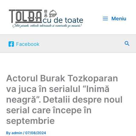
Skip
to
Meniu
content
Sea
Facebook
Actorul Burak Tozkoparan
va juca în serialul “Inimă
neagră”. Detalii despre noul
serial care începe în
septembrie
By
admin
/
07/08/2024