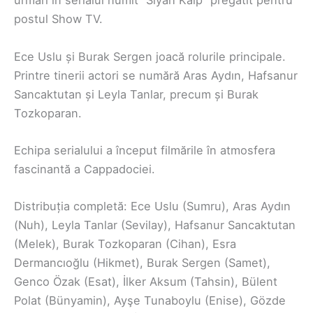
urmări în serialul numit “Siyah Kalp” pregătit pentru
postul Show TV.
Ece Uslu și Burak Sergen joacă rolurile principale.
Printre tinerii actori se numără Aras Aydın, Hafsanur
Sancaktutan și Leyla Tanlar, precum și Burak
Tozkoparan.
Echipa serialului a început filmările în atmosfera
fascinantă a Cappadociei.
Distribuția completă: Ece Uslu (Sumru), Aras Aydın
(Nuh), Leyla Tanlar (Sevilay), Hafsanur Sancaktutan
(Melek), Burak Tozkoparan (Cihan), Esra
Dermancıoğlu (Hikmet), Burak Sergen (Samet),
Genco Özak (Esat), İlker Aksum (Tahsin), Bülent
Polat (Bünyamin), Ayşe Tunaboylu (Enise), Gözde