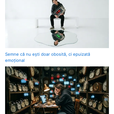
Semne că nu ești doar obosită, ci epuizată
emoțional