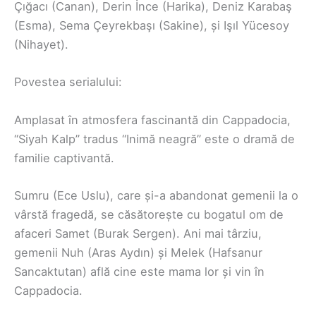
Çığacı (Canan), Derin İnce (Harika), Deniz Karabaş
(Esma), Sema Çeyrekbaşı (Sakine), și Işıl Yücesoy
(Nihayet).
Povestea serialului:
Amplasat în atmosfera fascinantă din Cappadocia,
“Siyah Kalp” tradus “Inimă neagră” este o dramă de
familie captivantă.
Sumru (Ece Uslu), care și-a abandonat gemenii la o
vârstă fragedă, se căsătorește cu bogatul om de
afaceri Samet (Burak Sergen). Ani mai târziu,
gemenii Nuh (Aras Aydın) și Melek (Hafsanur
Sancaktutan) află cine este mama lor și vin în
Cappadocia.