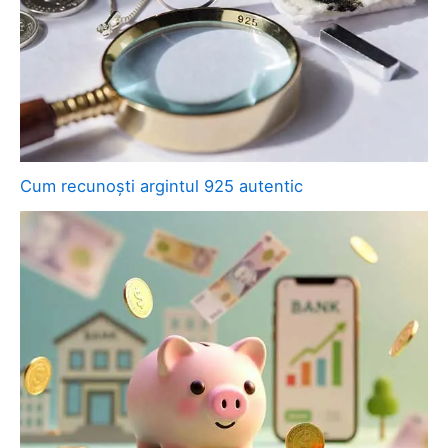
Cum recunoști argintul 925 autentic