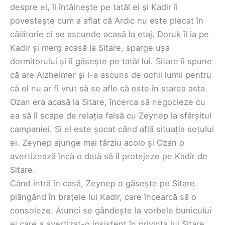
despre el, îl întâlnește pe tatăl ei și Kadir îi
povestește cum a aflat că Ardic nu este plecat în
călătorie ci se ascunde acasă la etaj. Doruk îl ia pe
Kadir și merg acasă la Sitare, sparge ușa
dormitorului și îl găsește pe tatăl lui. Sitare îi spune
că are Alzheimer și l-a ascuns de ochii lumii pentru
că el nu ar fi vrut să se afle că este în starea asta.
Ozan era acasă la Sitare, încerca să negocieze cu
ea să îl scape de relația falsă cu Zeynep la sfârșitul
campaniei. Și el este șocat când află situația soțului
ei. Zeynep ajunge mai târziu acolo și Ozan o
avertizează încă o dată să îl protejeze pe Kadir de
Sitare.
Când intră în casă, Zeynep o găsește pe Sitare
plângând în brațele lui Kadir, care încearcă să o
consoleze. Atunci se gândește la vorbele bunicului
ei care a avertizat-o insistent în privința lui Sitare