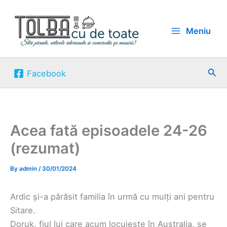
Skip
to
Meniu
content
Sea
Facebook
Acea fată episoadele 24-26
(rezumat)
By
admin
/
30/01/2024
Ardic și-a părăsit familia în urmă cu mulți ani pentru
Sitare.
Doruk, fiul lui care acum locuiește în Australia, se