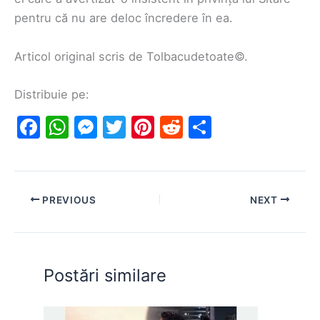
pentru că nu are deloc încredere în ea.
Articol original scris de Tolbacudetoate©.
Distribuie pe:
F
W
M
T
Pi
R
S
a
h
e
w
nt
e
h
c
at
s
itt
er
d
ar
e
s
s
er
e
di
e
PREVIOUS
NEXT
b
A
e
st
t
o
p
n
o
p
g
Postări similare
k
er