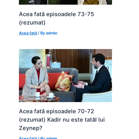
Acea fată episoadele 73-75
(rezumat)
Acea fată
/ By
admin
Acea fată episoadele 70-72
(rezumat) Kadir nu este tatăl lui
Zeynep?
Acea fată
/ By
admin