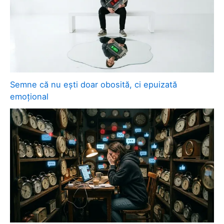
Semne că nu ești doar obosită, ci epuizată
emoțional