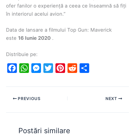
ofer fanilor o experiență a ceea ce înseamnă să fiți
în interiorul acelui avion.”
Data de lansare a filmului Top Gun: Maverick
este
16 Iunie 2020
.
Distribuie pe:
F
W
M
T
Pi
R
S
a
h
e
w
nt
e
h
c
at
s
itt
er
d
ar
e
s
s
er
e
di
e
PREVIOUS
NEXT
b
A
e
st
t
o
p
n
o
p
g
Postări similare