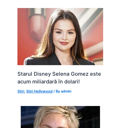
k
er
Starul Disney Selena Gomez este
acum miliardară în dolari!
Știri
,
Stiri Hollywood
/ By
admin