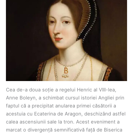
Cea de-a doua soție a regelui Henric al VIII-lea,
Anne Boleyn, a schimbat cursul istoriei Angliei prin
faptul că a precipitat anularea primei căsătorii a
acestuia cu Ecaterina de Aragon, deschizând astfel
calea ascensiunii sale la tron. Acest eveniment a
marcat o divergență semnificativă față de Biserica