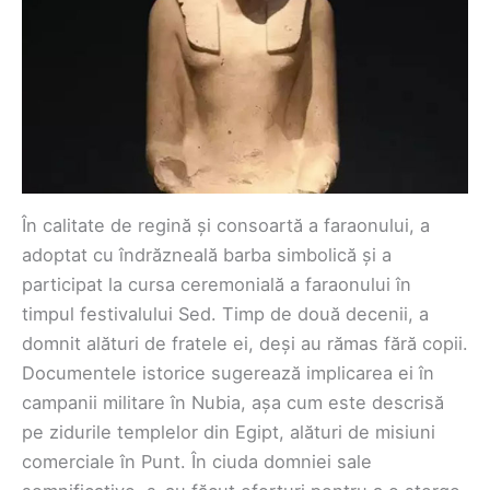
În calitate de regină și consoartă a faraonului, a
adoptat cu îndrăzneală barba simbolică și a
participat la cursa ceremonială a faraonului în
timpul festivalului Sed. Timp de două decenii, a
domnit alături de fratele ei, deși au rămas fără copii.
Documentele istorice sugerează implicarea ei în
campanii militare în Nubia, așa cum este descrisă
pe zidurile templelor din Egipt, alături de misiuni
comerciale în Punt. În ciuda domniei sale