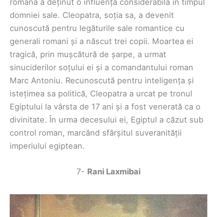
romană a deținut o influență considerabilă în timpul
domniei sale. Cleopatra, soția sa, a devenit
cunoscută pentru legăturile sale romantice cu
generali romani și a născut trei copii. Moartea ei
tragică, prin mușcătură de șarpe, a urmat
sinuciderilor soțului ei și a comandantului roman
Marc Antoniu. Recunoscută pentru inteligența și
istețimea sa politică, Cleopatra a urcat pe tronul
Egiptului la vârsta de 17 ani și a fost venerată ca o
divinitate. În urma decesului ei, Egiptul a căzut sub
control roman, marcând sfârșitul suveranității
imperiului egiptean.
7-
Rani Laxmibai