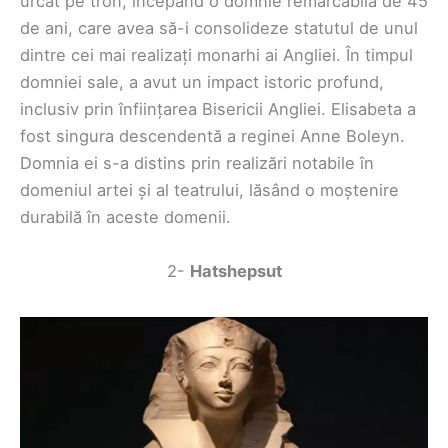
urcat pe tron, începând o domnie remarcabilă de 45
de ani, care avea să-i consolideze statutul de unul
dintre cei mai realizați monarhi ai Angliei. În timpul
domniei sale, a avut un impact istoric profund,
inclusiv prin înființarea Bisericii Angliei. Elisabeta a
fost singura descendentă a reginei Anne Boleyn.
Domnia ei s-a distins prin realizări notabile în
domeniul artei și al teatrului, lăsând o moștenire
durabilă în aceste domenii.
2-
Hatshepsut