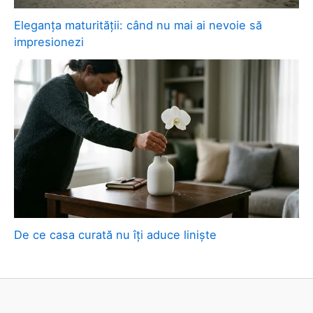
Eleganța maturității: când nu mai ai nevoie să
impresionezi
De ce casa curată nu îți aduce liniște