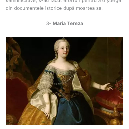
semnificative, s-au făcut eforturi pentru a o șterge
din documentele istorice după moartea sa.
3-
Maria Tereza