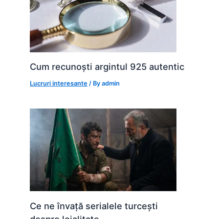
Cum recunoști argintul 925 autentic
Lucruri interesante
/ By
admin
Ce ne învață serialele turcești
despre loialitate