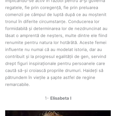
implicându-se activ în război pentru a-și guverna
regatele, fie prin coregență, fie prin preluarea
comenzii pe câmpul de luptă după ce au moștenit
tronul în diferite circumstanțe. Conducerea lor
formidabilă și determinarea lor de nezdruncinat au
lăsat o amprentă de neșters, multe dintre ele fiind
renumite pentru natura lor hotărâtă. Aceste femei
influente nu numai că au modelat istoria, dar au
contribuit și la progresul egalității de gen, servind
drept figuri inspiraționale pentru persoanele care
caută să-și croiască propriile drumuri. Haideți să
pătrundem în viețile a șapte astfel de regine
remarcabile.
1-
Elisabeta I