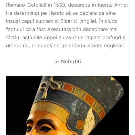
Romano-Catolică în 1533, deoarece influența Annei
l-a determinat pe Henric să se declare pe sine
însuși capul suprem al Bisericii Angliei. În ciuda
faptului că a fost executată prin decapitare mai
târziu, acțiunile Annei au avut un impact profund și
de durată, remodelând traiectoria istoriei engleze.
5-
Nefertiti