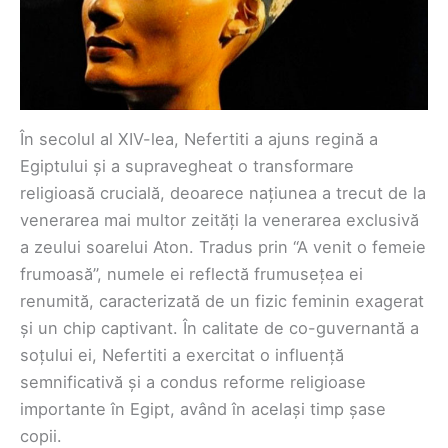
În secolul al XIV-lea, Nefertiti a ajuns regină a
Egiptului și a supravegheat o transformare
religioasă crucială, deoarece națiunea a trecut de la
venerarea mai multor zeități la venerarea exclusivă
a zeului soarelui Aton. Tradus prin “A venit o femeie
frumoasă”, numele ei reflectă frumusețea ei
renumită, caracterizată de un fizic feminin exagerat
și un chip captivant. În calitate de co-guvernantă a
soțului ei, Nefertiti a exercitat o influență
semnificativă și a condus reforme religioase
importante în Egipt, având în același timp șase
copii.