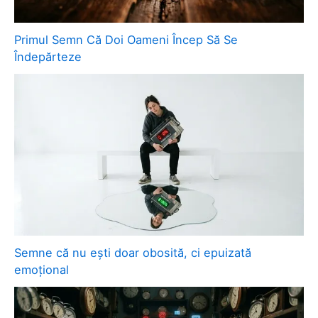
Primul Semn Că Doi Oameni Încep Să Se
Îndepărteze
Semne că nu ești doar obosită, ci epuizată
emoțional