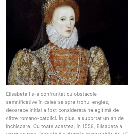
Elisabeta I s-a confruntat cu obstacole
semnificative în calea sa spre tronul englez,
deoarece inițial a fost considerată nelegitimă de
către romano-catolici. În plus, a suportat un an de
închisoare. Cu toate acestea, în 1558, Elisabeta a