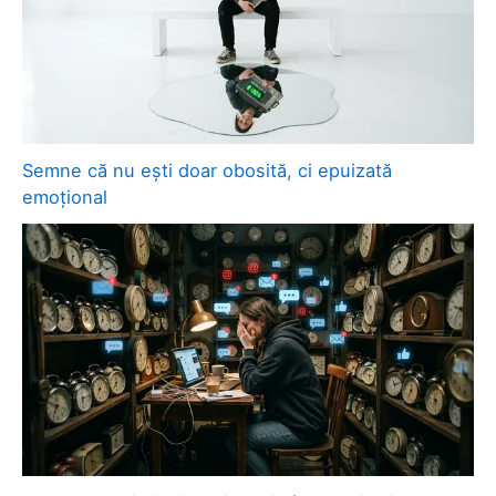
Semne că nu ești doar obosită, ci epuizată
emoțional