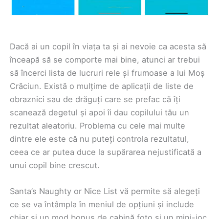
Dacă ai un copil în viața ta și ai nevoie ca acesta să
înceapă să se comporte mai bine, atunci ar trebui
să încerci lista de lucruri rele și frumoase a lui Moș
Crăciun. Există o mulțime de aplicații de liste de
obraznici sau de drăguți care se prefac că îți
scanează degetul și apoi îi dau copilului tău un
rezultat aleatoriu. Problema cu cele mai multe
dintre ele este că nu puteți controla rezultatul,
ceea ce ar putea duce la supărarea nejustificată a
unui copil bine crescut.
Santa’s Naughty or Nice List vă permite să alegeți
ce se va întâmpla în meniul de opțiuni și include
chiar și un mod bonus de cabină foto și un mini-joc.