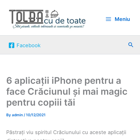
Skip
to
Meniu
content
Sea
Facebook
6 aplicații iPhone pentru a
face Crăciunul și mai magic
pentru copiii tăi
By
admin
/
10/12/2021
Păstrați viu spiritul Crăciunului cu aceste aplicații