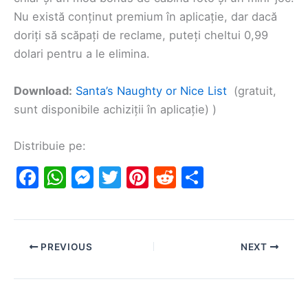
Nu există conținut premium în aplicație, dar dacă
doriți să scăpați de reclame, puteți cheltui 0,99
dolari pentru a le elimina.
Download:
Santa’s Naughty or Nice List
(gratuit,
sunt disponibile achiziții în aplicație) )
Distribuie pe:
F
W
M
T
Pi
R
S
a
h
e
w
nt
e
h
c
at
s
itt
er
d
ar
e
s
s
er
e
di
e
PREVIOUS
NEXT
b
A
e
st
t
o
p
n