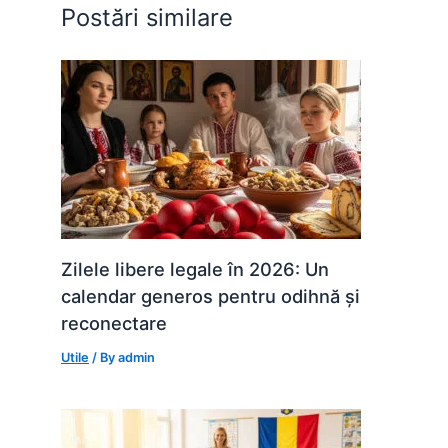
o
p
g
Postări similare
k
er
Zilele libere legale în 2026: Un
calendar generos pentru odihnă și
reconectare
Utile
/ By
admin