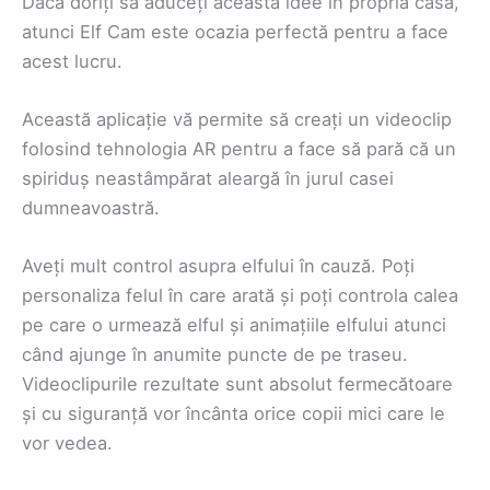
Dacă doriți să aduceți această idee în propria casă,
atunci Elf Cam este ocazia perfectă pentru a face
acest lucru.
Această aplicație vă permite să creați un videoclip
folosind tehnologia AR pentru a face să pară că un
spiriduș neastâmpărat aleargă în jurul casei
dumneavoastră.
Aveți mult control asupra elfului în cauză. Poți
personaliza felul în care arată și poți controla calea
pe care o urmează elful și animațiile elfului atunci
când ajunge în anumite puncte de pe traseu.
Videoclipurile rezultate sunt absolut fermecătoare
și cu siguranță vor încânta orice copii mici care le
vor vedea.