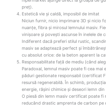
hipermarket ajunge direct la groapa de gun
preț).
Estetică vie și caldă, imposibil de imitat
Niciun furnir, nicio imprimare 3D și nicio 
nuanțe, fibra și mirosul lemnului masiv. Fie
vinișoare și povești ascunse în inelele de c
Indiferent dacă preferi stilul rustic, scandi
masiv se adaptează perfect și îmbătrânește
cu absolut orice: de la beton aparent la ca
Responsabilitate față de mediu (când aleg
Paradoxal, lemnul masiv poate fi cea mai 
păduri gestionate responsabil (certificat 
resursă regenerabilă. În schimb, producți
energie, rășini chimice și deseori lemn din d
O piesă din lemn masiv certificat poate fi re
reducând drastic amprenta de carbon pe d