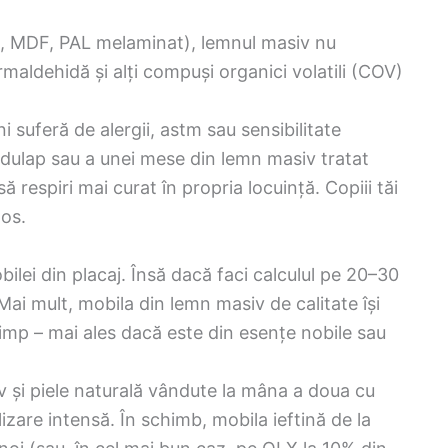
L, MDF, PAL melaminat), lemnul masiv nu
maldehidă și alți compuși organici volatili (COV)
.
i suferă de alergii, astm sau sensibilitate
i dulap sau a unei mese din lemn masiv tratat
ă respiri mai curat în propria locuință. Copiii tăi
os.
bilei din placaj. Însă dacă faci calculul pe 20–30
Mai mult, mobila din lemn masiv de calitate își
timp – mai ales dacă este din esențe nobile sau
v și piele naturală vândute la mâna a doua cu
lizare intensă. În schimb, mobila ieftină de la