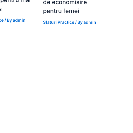
 pentru mai
de economisire
s
pentru femei
ce
/ By
admin
Sfaturi Practice
/ By
admin