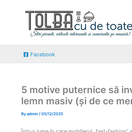
Skip
to
content
Facebook
5 motive puternice să inv
lemn masiv (și de ce mer
By
admin
/
05/12/2025
Într-o lume în care mobilierul „fast-fashion” 