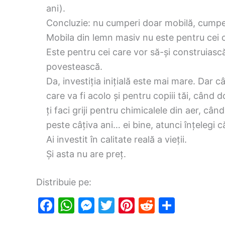
ani).
Concluzie: nu cumperi doar mobilă, cumper
Mobila din lemn masiv nu este pentru cei c
Este pentru cei care vor să-și construiască
povestească.
Da, investiția inițială este mai mare. Dar 
care va fi acolo și pentru copiii tăi, când 
ți faci griji pentru chimicalele din aer, cân
peste câțiva ani… ei bine, atunci înțelegi că
Ai investit în calitate reală a vieții.
Și asta nu are preț.
Distribuie pe:
F
W
M
T
Pi
R
S
a
h
e
w
nt
e
h