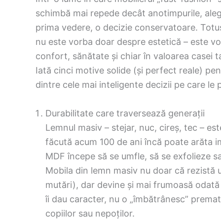
schimbă mai repede decât anotimpurile, aleg
prima vedere, o decizie conservatoare. Totuși
nu este vorba doar despre estetică – este vo
confort, sănătate și chiar în valoarea casei ta
Iată cinci motive solide (și perfect reale) p
dintre cele mai inteligente decizii pe care le 
Durabilitate care traversează generații
Lemnul masiv – stejar, nuc, cireș, tec – es
făcută acum 100 de ani încă poate arăta i
MDF începe să se umfle, să se exfolieze sa
Mobila din lemn masiv nu doar că rezistă u
mutări), dar devine și mai frumoasă odată 
îi dau caracter, nu o „îmbătrânesc” premat
copiilor sau nepoților.