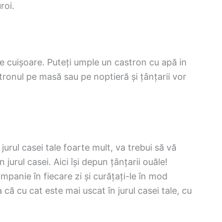
roi.
 de cuișoare. Puteți umple un castron cu apă in
ronul pe masă sau pe noptieră și țânțarii vor
 jurul casei tale foarte mult, va trebui să vă
 jurul casei. Aici își depun țânțarii ouăle!
mpanie în fiecare zi și curățați-le în mod
că cu cat este mai uscat în jurul casei tale, cu