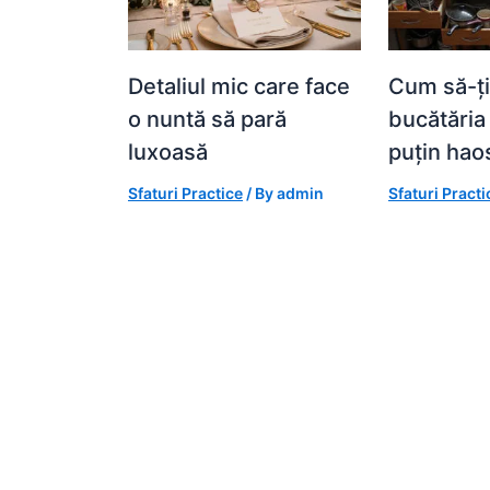
Detaliul mic care face
Cum să-ți 
o nuntă să pară
bucătăria
luxoasă
puțin hao
Sfaturi Practice
/ By
admin
Sfaturi Practi