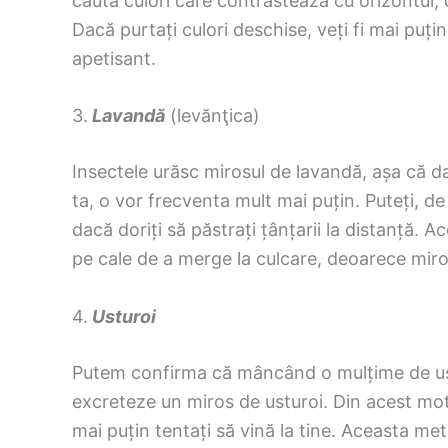
căuta culori care contrastează cu orizontul, c
Dacă purtați culori deschise, veți fi mai puțin 
apetisant.
3.
Lavandă
(levănţica)
Insectele urăsc mirosul de lavandă, așa că d
ta, o vor frecventa mult mai puțin. Puteți, d
dacă doriți să păstrați țânțarii la distanță. 
pe cale de a merge la culcare, deoarece mir
4.
Usturoi
Putem confirma că mâncând o mulțime de us
excreteze un miros de usturoi. Din acest motiv
mai puțin tentați să vină la tine. Aceasta m