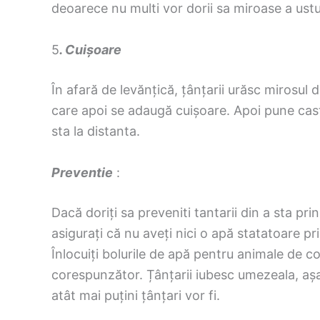
deoarece nu multi vor dorii sa miroase a ustu
5
. Cuișoare
În afară de levănțică, țânțarii urăsc mirosul
care apoi se adaugă cuișoare. Apoi pune cast
sta la distanta.
Preventie
:
Dacă doriți sa preveniti tantarii din a sta prin
asigurați că nu aveți nici o apă statatoare prin
Înlocuiți bolurile de apă pentru animale de co
corespunzător. Țânțarii iubesc umezeala, așa 
atât mai puțini țânțari vor fi.