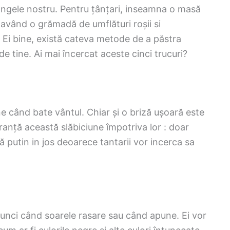
ângele nostru. Pentru țânțari, inseamna o masă
având o grămadă de umflături roșii si
 Ei bine, există cateva metode de a păstra
e tine. Ai mai încercat aceste cinci trucuri?
ne când bate vântul. Chiar și o briză ușoară este
uranță această slăbiciune împotriva lor : doar
tă putin in jos deoarece tantarii vor incerca sa
tunci când soarele rasare sau când apune. Ei vor