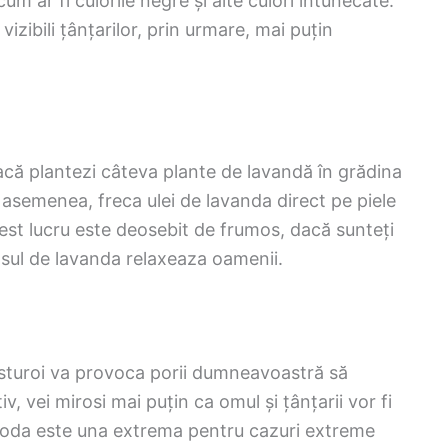
um ar fi culorile negre și alte culori întunecate.
vizibili țânțarilor, prin urmare, mai puțin
acă plantezi câteva plante de lavandă în grădina
e asemenea, freca ulei de lavanda direct pe piele
Acest lucru este deosebit de frumos, dacă sunteți
osul de lavanda relaxeaza oamenii.
turoi va provoca porii dumneavoastră să
, vei mirosi mai puțin ca omul și țânțarii vor fi
etoda este una extrema pentru cazuri extreme