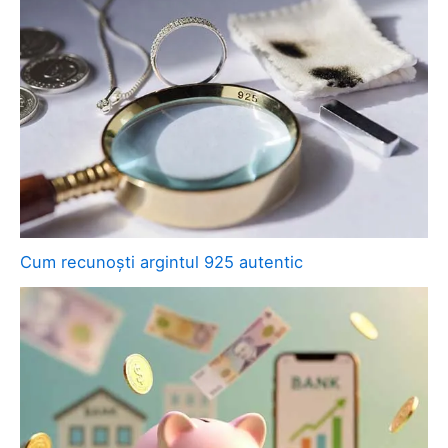
Cum recunoști argintul 925 autentic