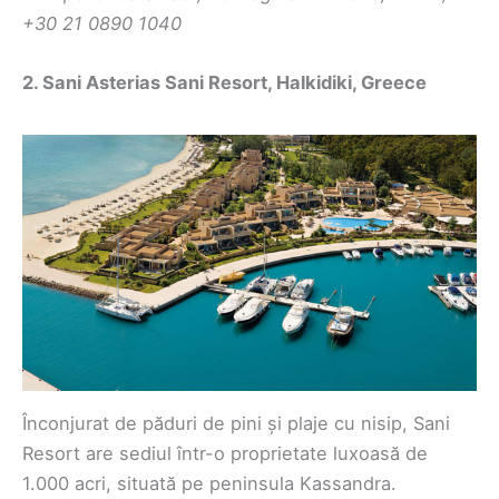
+30 21 0890 1040
2. Sani Asterias Sani Resort, Halkidiki, Greece
Înconjurat de păduri de pini și plaje cu nisip, Sani
Resort are sediul într-o proprietate luxoasă de
1.000 acri, situată pe peninsula Kassandra.