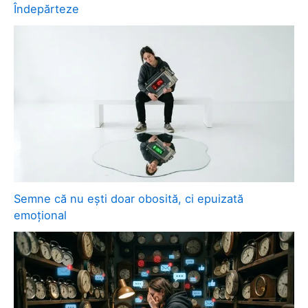
Îndepărteze
Semne că nu ești doar obosită, ci epuizată
emoțional