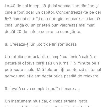
La 40 de ani începi să-ți dai seama cine rămâne și
cine a fost doar un capitol. Concentrează-te pe cei
5–7 oameni care îți dau energie, nu care ți-o iau. O
cină lungă cu un prieten bun valorează mai mult
decât 20 de cafele scurte cu cunoștințe.
8. Creează-ți un „colț de liniște” acasă
Un fotoliu confortabil, o lampă cu lumină caldă, o
pătură și câteva cărți sau un jurnal. 15 minute pe zi
petrecute acolo, fără telefon, îți resetează sistemul
nervos mai eficient decât orice pastilă de relaxare.
9. Învață ceva complet nou în fiecare an
Un instrument muzical, o limbă străină, gătit