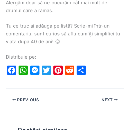
Alergăm doar să ne bucurăm cât mai mult de
drumul care a rămas.
Tu ce truc ai adăuga pe listă? Scrie-mi într-un
comentariu, sunt curios să aflu cum îți simplifici tu
viața după 40 de ani! 😊
Distribuie pe:
F
W
M
T
Pi
R
S
a
h
e
w
nt
e
h
c
at
s
itt
er
d
ar
e
s
s
er
e
di
e
PREVIOUS
NEXT
b
A
e
st
t
o
p
n
o
p
g