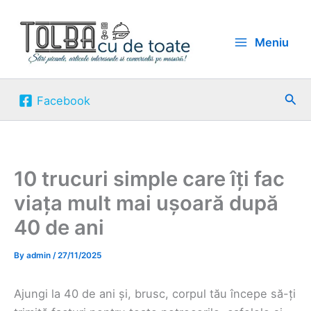
Skip
to
Meniu
content
Sea
Facebook
10 trucuri simple care îți fac
viața mult mai ușoară după
40 de ani
By
admin
/
27/11/2025
Ajungi la 40 de ani și, brusc, corpul tău începe să-ți