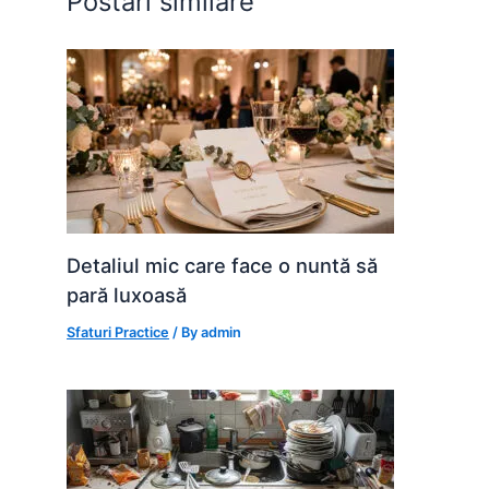
Postări similare
k
er
Detaliul mic care face o nuntă să
pară luxoasă
Sfaturi Practice
/ By
admin