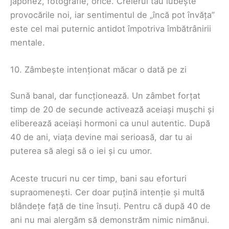
japonez, fotografie, orice. Creierul tău iubește
provocările noi, iar sentimentul de „încă pot învăța”
este cel mai puternic antidot împotriva îmbătrânirii
mentale.
10. Zâmbește intenționat măcar o dată pe zi
Sună banal, dar funcționează. Un zâmbet forțat
timp de 20 de secunde activează aceiași mușchi și
eliberează aceiași hormoni ca unul autentic. După
40 de ani, viața devine mai serioasă, dar tu ai
puterea să alegi să o iei și cu umor.
Aceste trucuri nu cer timp, bani sau eforturi
supraomenești. Cer doar puțină intenție și multă
blândețe față de tine însuți. Pentru că după 40 de
ani nu mai alergăm să demonstrăm nimic nimănui.