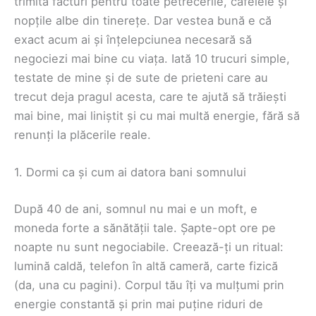
trimită facturi pentru toate petrecerile, cafelele și
nopțile albe din tinerețe. Dar vestea bună e că
exact acum ai și înțelepciunea necesară să
negociezi mai bine cu viața. Iată 10 trucuri simple,
testate de mine și de sute de prieteni care au
trecut deja pragul acesta, care te ajută să trăiești
mai bine, mai liniștit și cu mai multă energie, fără să
renunți la plăcerile reale.
1. Dormi ca și cum ai datora bani somnului
După 40 de ani, somnul nu mai e un moft, e
moneda forte a sănătății tale. Șapte-opt ore pe
noapte nu sunt negociabile. Creează-ți un ritual:
lumină caldă, telefon în altă cameră, carte fizică
(da, una cu pagini). Corpul tău îți va mulțumi prin
energie constantă și prin mai puține riduri de