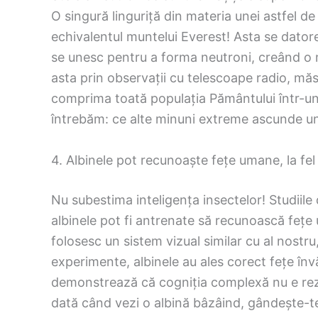
O singură linguriță din materia unei astfel de
echivalentul muntelui Everest! Asta se datorea
se unesc pentru a forma neutroni, creând o
asta prin observații cu telescoape radio, măsu
comprima toată populația Pământului într-un
întrebăm: ce alte minuni extreme ascunde un
4. Albinele pot recunoaște fețe umane, la fel
Nu subestima inteligența insectelor! Studiile
albinele pot fi antrenate să recunoască fețe
folosesc un sistem vizual similar cu al nostru
experimente, albinele au ales corect fețe înv
demonstrează că cogniția complexă nu e re
dată când vezi o albină bâzâind, gândește-te