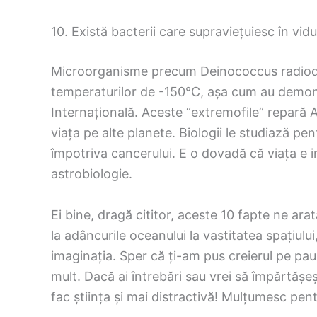
10. Există bacterii care supraviețuiesc în vidu
Microorganisme precum Deinococcus radiodura
temperaturilor de -150°C, așa cum au demon
Internațională. Aceste “extremofile” repară A
viața pe alte planete. Biologii le studiază pe
împotriva cancerului. E o dovadă că viața e i
astrobiologie.
Ei bine, dragă cititor, aceste 10 fapte ne ara
la adâncurile oceanului la vastitatea spațiulu
imaginația. Sper că ți-am pus creierul pe pau
mult. Dacă ai întrebări sau vrei să împărtășeș
fac știința și mai distractivă! Mulțumesc pent