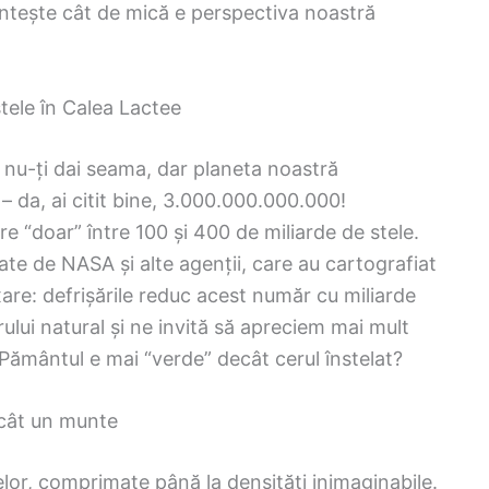
mintește cât de mică e perspectiva noastră
tele în Calea Lactee
ă nu-ți dai seama, dar planeta noastră
– da, ai citit bine, 3.000.000.000.000!
e “doar” între 100 și 400 de miliarde de stele.
zate de NASA și alte agenții, care au cartografiat
xare: defrișările reduc acest număr cu miliarde
rului natural și ne invită să apreciem mai mult
ă Pământul e mai “verde” decât cerul înstelat?
 cât un munte
lor, comprimate până la densități inimaginabile.