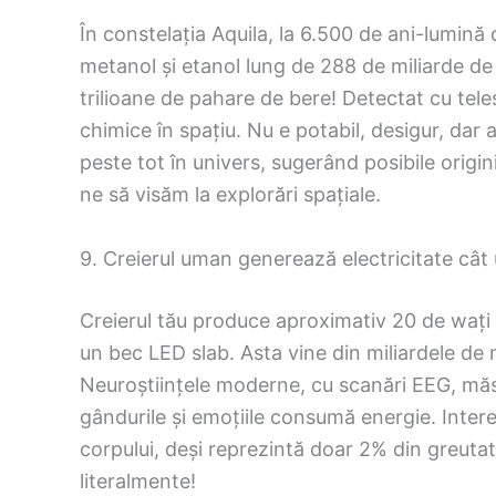
În constelația Aquila, la 6.500 de ani-lumină
metanol și etanol lung de 288 de miliarde de 
trilioane de pahare de bere! Detectat cu tel
chimice în spațiu. Nu e potabil, desigur, da
peste tot în univers, sugerând posibile origin
ne să visăm la explorări spațiale.
9. Creierul uman generează electricitate cât
Creierul tău produce aproximativ 20 de wați 
un bec LED slab. Asta vine din miliardele de 
Neuroștiințele moderne, cu scanări EEG, măs
gândurile și emoțiile consumă energie. Intere
corpului, deși reprezintă doar 2% din greutat
literalmente!