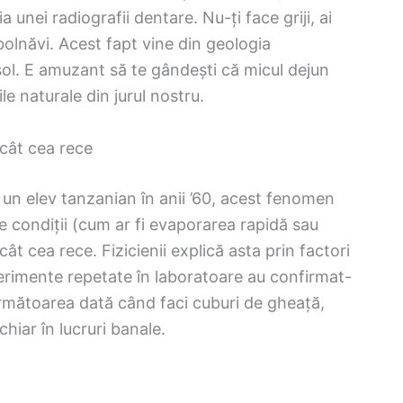
a unei radiografii dentare. Nu-ți face griji, ai
olnăvi. Acest fapt vine din geologia
sol. E amuzant să te gândești că micul dejun
le naturale din jurul nostru.
ecât cea rece
n elev tanzanian în anii ’60, acest fenomen
te condiții (cum ar fi evaporarea rapidă sau
t cea rece. Fizicienii explică asta prin factori
erimente repetate în laboratoare au confirmat-
rmătoarea dată când faci cuburi de gheață,
hiar în lucruri banale.