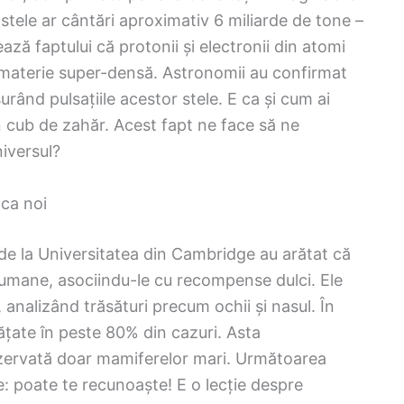
 stele ar cântări aproximativ 6 miliarde de tone –
ză faptului că protonii și electronii din atomi
 materie super-densă. Astronomii au confirmat
rând pulsațiile acestor stele. E ca și cum ai
 cub de zahăr. Acest fapt ne face să ne
iversul?
 ca noi
 de la Universitatea din Cambridge au arătat că
 umane, asociindu-le cu recompense dulci. Ele
, analizând trăsături precum ochii și nasul. În
ățate în peste 80% din cazuri. Asta
zervată doar mamiferelor mari. Următoarea
: poate te recunoaște! E o lecție despre