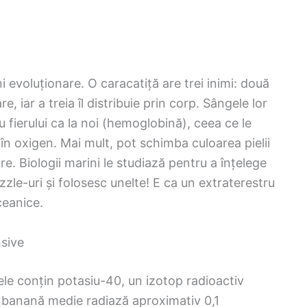
 evoluționare. O caracatiță are trei inimi: două
iar a treia îl distribuie prin corp. Sângele lor
 fierului ca la noi (hemoglobină), ceea ce le
 în oxigen. Mai mult, pot schimba culoarea pielii
. Biologii marini le studiază pentru a înțelege
uzzle-uri și folosesc unelte! E ca un extraterestru
ceanice.
nsive
nele conțin potasiu-40, un izotop radioactiv
O banană medie radiază aproximativ 0,1