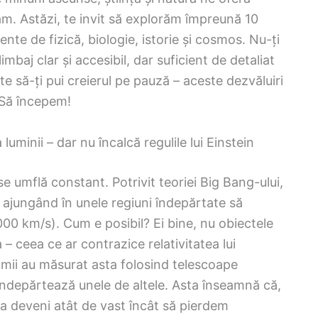
m. Astăzi, te invit să explorăm împreună 10
te de fizică, biologie, istorie și cosmos. Nu-ți
limbaj clar și accesibil, dar suficient de detaliat
e să-ți pui creierul pe pauză – aceste dezvăluiri
. Să începem!
luminii – dar nu încalcă regulile lui Einstein
e umflă constant. Potrivit teoriei Big Bang-ului,
, ajungând în unele regiuni îndepărtate să
00 km/s). Cum e posibil? Ei bine, nu obiectele
– ceea ce ar contrazice relativitatea lui
nomii au măsurat asta folosind telescoape
ndepărtează unele de altele. Asta înseamnă că,
tea deveni atât de vast încât să pierdem