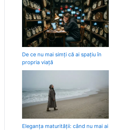
De ce nu mai simți că ai spațiu în
propria viață
Eleganța maturității: când nu mai ai