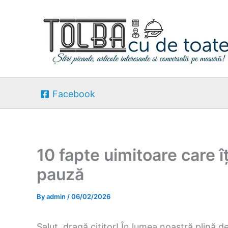
Skip
to
content
Facebook
10 fapte uimitoare care î
pauză
By
admin
/
06/02/2026
Salut, dragă cititor! În lumea noastră plină d