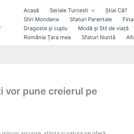
Acasă
Seriale Turcesti
Știai Că?
Stiri Mondene
Sfaturi Parentale
Fina
Dragoste și cuplu
Modă și Stil de viață
România Țara mea
Sfaturi Nuntă
Alt
ți vor pune creierul pe
e minuni ascunse, știința și natura ne oferă