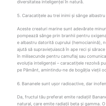
diversitatea inteligenței în natură.
5. Caracatițele au trei inimi și sânge albastru
Aceste creaturi marine sunt adevărate minuni
pompează sânge prin branhii pentru oxigenare, 
e albastru datorită cuprului (hemocianină), nu
ajută să supraviețuiască în ape reci și sărace
în milisecunde pentru camuflaj sau comunicare
evoluția inteligenței – caracatițele rezolvă p
pe Pământ, amintindu-ne de bogăția vieții o
6. Bananele sunt ușor radioactive, dar inofe
Da, fructul tău preferat emite radiații! Bana
natural, care emite radiații beta și gamma. 