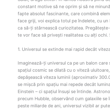
constant motive să ne oprim și să ne minună
fapte absolut fascinante, care combină elemen
face griji, voi explica totul pe îndelete, cu un 
ca să-ți stârnească curiozitatea. Pregătește-t
te vor face să privești realitatea cu alți ochi
1. Universul se extinde mai rapid decât viteza 
Imaginează-ți universul ca pe un balon care s
spațiul cosmic se dilată cu o viteză uluitoare
depășească viteza luminii (aproximativ 300.0
se mișcă prin spațiu mai repede decât lumina 
Einstein – ci spațiul însuși se întinde. Astro
precum Hubble, observând cum galaxiile se î
peste miliarde de ani, universul vizibil ar pu