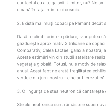
contactul cu alte galaxii. Uimitor, nu? Ne a
umană în fața infinitului cosmic.
2. Există mai mulți copaci pe Pământ decât s
Dacă te plimbi printr-o pădure, s-ar putea s
găzduiește aproximativ 3 trilioane de copaci 
Comparativ, Calea Lactee, galaxia noastră, ar
Aceste estimări vin din studii satelitare reali
vegetația globală. Totuși, nu e motiv de rela
anual. Acest fapt ne arată fragilitatea echilib
verdele din jurul nostru – cine ar fi crezut c
3. O linguriță de stea neutronică cântărește
Stelele neutronice sunt rămășițele supernove