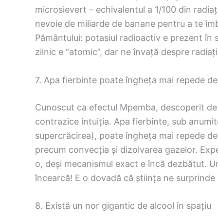
microsievert – echivalentul a 1/100 din radiați
nevoie de miliarde de banane pentru a te îmb
Pământului: potasiul radioactiv e prezent în 
zilnic e “atomic”, dar ne învață despre radiații
7. Apa fierbinte poate îngheța mai repede d
Cunoscut ca efectul Mpemba, descoperit de u
contrazice intuiția. Apa fierbinte, sub anumi
supercrăcirea), poate îngheța mai repede decâ
precum convecția și dizolvarea gazelor. Exp
o, deși mecanismul exact e încă dezbătut. U
încearcă! E o dovadă că știința ne surprinde c
8. Există un nor gigantic de alcool în spațiu