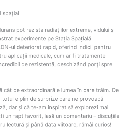
l spațial
ns pot rezista radiațiilor extreme, vidului și
strat experimente pe Stația Spațială
DN-ul deteriorat rapid, oferind indicii pentru
ntru aplicații medicale, cum ar fi tratamente
ncredibil de rezistentă, deschizând porți spre
tă cât de extraordinară e lumea în care trăim. De
i, totul e plin de surprize care ne provoacă
ză, dar și că te-am inspirat să explorezi mai
ti un fapt favorit, lasă un comentariu – discuțiile
ru lectură și până data viitoare, rămâi curios!